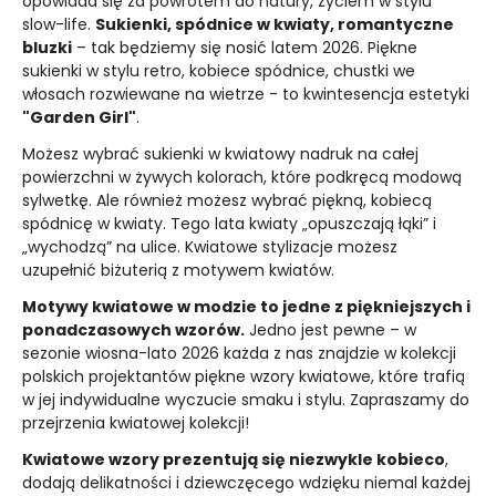
opowiada się za powrotem do natury, życiem w stylu
slow-life.
Sukienki, spódnice w kwiaty, romantyczne
bluzki
– tak będziemy się nosić latem 2026. Piękne
sukienki w stylu retro, kobiece spódnice, chustki we
włosach rozwiewane na wietrze - to kwintesencja estetyki
"Garden Girl"
.
Możesz wybrać sukienki w kwiatowy nadruk na całej
powierzchni w żywych kolorach, które podkręcą modową
sylwetkę. Ale również możesz wybrać piękną, kobiecą
spódnicę w kwiaty. Tego lata kwiaty „opuszczają łąki” i
„wychodzą” na ulice. Kwiatowe stylizacje możesz
uzupełnić biżuterią z motywem kwiatów.
Motywy kwiatowe w modzie to jedne z piękniejszych i
ponadczasowych wzorów.
Jedno jest pewne – w
sezonie wiosna-lato 2026 każda z nas znajdzie w kolekcji
polskich projektantów piękne wzory kwiatowe, które trafią
w jej indywidualne wyczucie smaku i stylu. Zapraszamy do
przejrzenia kwiatowej kolekcji!
Kwiatowe wzory prezentują się niezwykle kobieco
,
dodają delikatności i dziewczęcego wdzięku niemal każdej