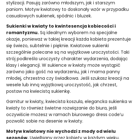
stylizacji. Pasują zarówno młodszym, jak i starszym
paniom. Motyw kwiatowy to doskonały wzór w przypadku
casualowych sukienek, spódnic i bluzek.
Sukienki w kwiaty to kwintesencja kobiecości i
romantyzmu.
Są idealnym wyborem na specjalne
okazje, ponieważ w takiej kreacji każda kobieta prezentuje
się świeżo, subtelnie i pięknie. Kwiatowe sukienki
szczególnie polecane są na wyjątkowe uroczystości. Taki
strój podkreśla uroczysty charakter wydarzenia, dodając
klasy i elegancji. W sukience w kwiaty może wystąpić
zarówno jako gość na wydarzeniu, jak i mama panny
młodej, chrzestna czy świadkowa. Jeśli szukasz kreacji na
wesele lub inną wyjątkową uroczystość, jak chrzest,
postaw na kwiecistą sukienkę.
Garnitur w kwiaty, kwiecista koszula, elegancka sukienka w
kwiaty to również świetne rozwiązanie do biura, jeśli
oczywiście możesz w ramach biurowego dress code’u
pozwolić sobie na desenie w kwiaty.
Motyw kwiatowy nie wychodzi z mody od wielu
sezonów.
Uwielbiany przez kobiety w każdym wieku,