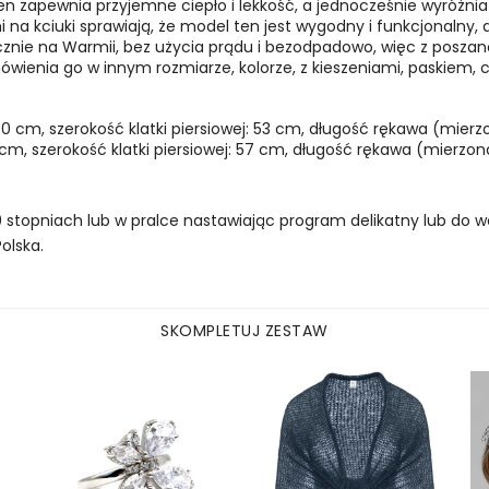
n zapewnia przyjemne ciepło i lekkość, a jednocześnie wyróżnia si
na kciuki sprawiają, że model ten jest wygodny i funkcjonalny, 
znie na Warmii, bez użycia prądu i bezodpadowo, więc z poszan
mówienia go w innym rozmiarze, kolorze, z kieszeniami, paskiem
0 cm, szerokość klatki piersiowej: 53 cm, długość rękawa (mierz
 cm, szerokość klatki piersiowej: 57 cm, długość rękawa (mierzon
 stopniach lub w pralce nastawiając program delikatny lub do we
olska.
SKOMPLETUJ ZESTAW