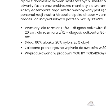
alpaki z domieszką włókien syntetycznych, sweter te
otwarty fason oraz praktyczne mankiety z otworami 
Każdy egzemplarz tego swetra wykonywany jest ręc
personalizacji swetra Mirabella alpaka chaber - za
modelu do indywidualnych potrzeb. WYJĄTKOWY!
Wymiary: dla rozmiaru S/M - długość całkowita: 8
20 cm; dla rozmiaru L/XL - długość całkowita: 80
cm.
Skład: 60% alpaka, 20% nylon, 20% akryl.
Zalecane pranie ręczne w płynie do swetrów w 30
Wyprodukowano w pracowni YOU BY TOKARSKA/P