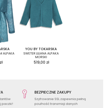
ARSKA
YOU BY TOKARSKA
EM ALPAKA
SWETER LILIANA ALPAKA
MORSKI
zł
519,00
zł
WA
BEZPIECZNE ZAKUPY
ktantów
Szyfrowanie SSL zapewnia pełną
 paczki!
poufność transmisji danych