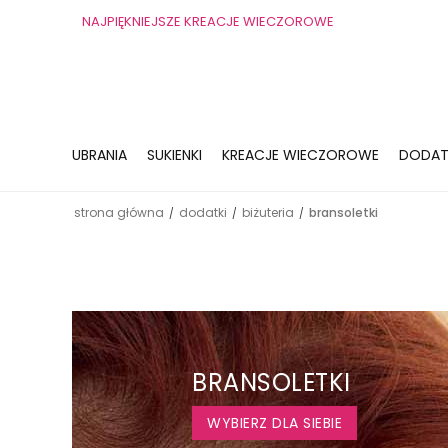
NAJPIĘKNIEJSZE KREACJE WIECZOROWE
UBRANIA
SUKIENKI
KREACJE WIECZOROWE
DODAT
strona główna
dodatki
biżuteria
bransoletki
/
/
/
BRANSOLETKI
WYBIERZ DLA SIEBIE