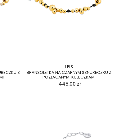
LEIS
URECZKU Z
BRANSOLETKA NA CZARNYM SZNURECZKU Z
MI
POZŁACANYMI KULECZKAMI
445,00
zł