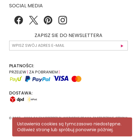
SOCIAL MEDIA
ZAPISZ SIE DO NEWSLETTERA
PŁATNOŚCI:
PRZELEW
|
ZA POBRANIEM
|
DOSTAWA:
© 2007 - 2026 SALTANDPEPPER.PL WSZYSTKIE PRAWA ZASTRZEŻONE. STRONA
KORZYSTA Z
RECAPTCHA
.
POLITYKA PRYWATNOŚCI
GOOGLE MA
Ustawienia cookies są tymczasowo niedostępne.
ZASTOSOWANIE.
Odśwież stronę lub spróbuj ponownie później.