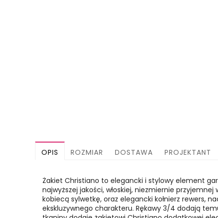
OPIS
ROZMIAR
DOSTAWA
PROJEKTANT
Żakiet Christiano to elegancki i stylowy element 
najwyższej jakości, włoskiej, niezmiernie przyjemne
kobiecą sylwetkę, oraz elegancki kołnierz rewers, 
ekskluzywnego charakteru. Rękawy 3/4 dodają temu o
tkaniny dodaje żakietowi Christiano dodatkowej ele