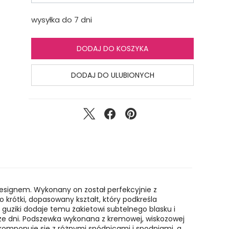
wysyłka do 7 dni
DODAJ DO KOSZYKA
DODAJ DO ULUBIONYCH
designem. Wykonany on został perfekcyjnie z
o krótki, dopasowany kształt, który podkreśla
guziki dodaje temu żakietowi subtelnego blasku i
jsze dni. Podszewka wykonana z kremowej, wiskozowej
 komponuje się z różnymi spódnicami i spodniami, a