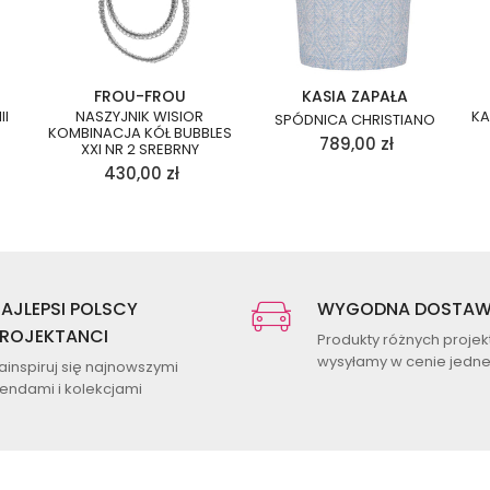
FROU-FROU
KASIA ZAPAŁA
II
NASZYJNIK WISIOR
KA
SPÓDNICA CHRISTIANO
KOMBINACJA KÓŁ BUBBLES
789,00
zł
XXI NR 2 SREBRNY
430,00
zł
AJLEPSI POLSCY
WYGODNA DOSTA
ROJEKTANCI
Produkty różnych proje
wysyłamy w cenie jednej
ainspiruj się najnowszymi
rendami i kolekcjami