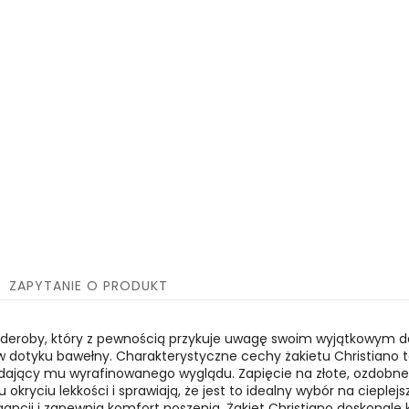
ZAPYTANIE O PRODUKT
garderoby, który z pewnością przykuje uwagę swoim wyjątkowym 
j w dotyku bawełny. Charakterystyczne cechy żakietu Christiano t
nadający mu wyrafinowanego wyglądu. Zapięcie na złote, ozdobne 
kryciu lekkości i sprawiają, że jest to idealny wybór na cieple
gancji i zapewnia komfort noszenia. Żakiet Christiano doskonale