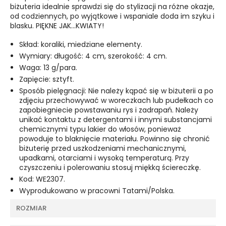
biżuteria idealnie sprawdzi się do stylizacji na różne okazje,
od codziennych, po wyjątkowe i wspaniale doda im szyku i
blasku. PIĘKNE JAK...KWIATY!
Skład: koraliki, miedziane elementy.
Wymiary: długość: 4 cm, szerokość: 4 cm.
Waga: 13 g/para.
Zapięcie: sztyft.
Sposób pielęgnacji: Nie należy kąpać się w biżuterii a po
zdjęciu przechowywać w woreczkach lub pudełkach co
zapobiegniecie powstawaniu rys i zadrapań. Należy
unikać kontaktu z detergentami i innymi substancjami
chemicznymi typu lakier do włosów, ponieważ
powoduje to blaknięcie materiału. Powinno się chronić
biżuterię przed uszkodzeniami mechanicznymi,
upadkami, otarciami i wysoką temperaturą. Przy
czyszczeniu i polerowaniu stosuj miękką ściereczkę.
Kod: WE2307.
Wyprodukowano w pracowni Tatami/Polska.
ROZMIAR