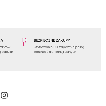
WA
BEZPIECZNE ZAKUPY
ktantów
Szyfrowanie SSL zapewnia pełną
 paczki!
poufność transmisji danych