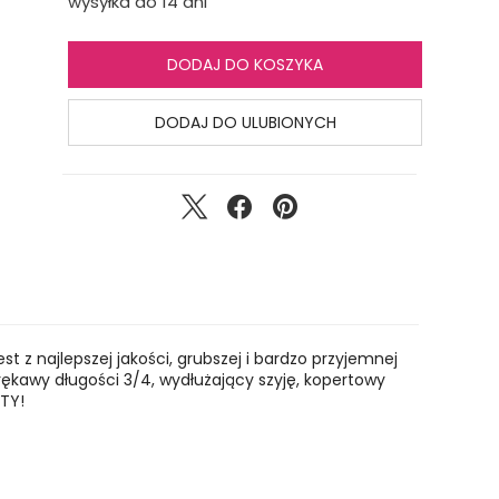
wysyłka do 14 dni
DODAJ DO KOSZYKA
DODAJ DO ULUBIONYCH
 z najlepszej jakości, grubszej i bardzo przyjemnej
rękawy długości 3/4, wydłużający szyję, kopertowy
ATY!