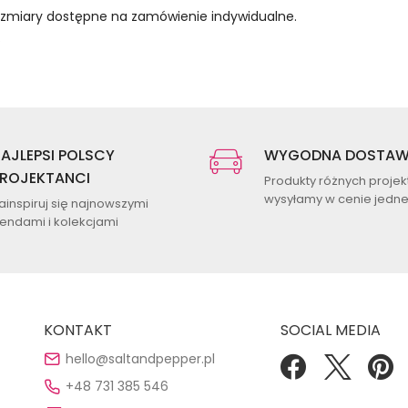
rozmiary dostępne na zamówienie indywidualne.
.
AJLEPSI POLSCY
WYGODNA DOSTA
ROJEKTANCI
Produkty różnych proje
wysyłamy w cenie jednej
ainspiruj się najnowszymi
rendami i kolekcjami
KONTAKT
SOCIAL MEDIA
hello@saltandpepper.pl
+48 731 385 546