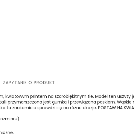
ZAPYTANIE O PRODUKT
 kwiatowym printem na szarobłękitnym tle. Model ten uszyty jest
talii przymarszczona jest gumką i przewiązana paskiem. Wąskie 
enka ta znakomicie sprawdzi się na różne okazje. POSTAW NA KWI
rozmiaru).
miczne.