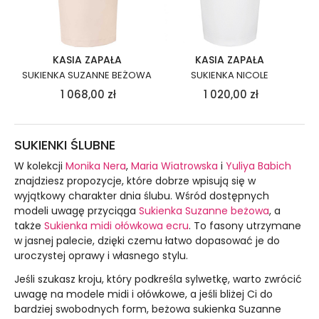
KASIA ZAPAŁA
KASIA ZAPAŁA
SUKIENKA SUZANNE BEŻOWA
SUKIENKA NICOLE
1 068,00
zł
1 020,00
zł
SUKIENKI ŚLUBNE
W kolekcji
Monika Nera
,
Maria Wiatrowska
i
Yuliya Babich
znajdziesz propozycje, które dobrze wpisują się w
wyjątkowy charakter dnia ślubu. Wśród dostępnych
modeli uwagę przyciąga
Sukienka Suzanne beżowa
, a
także
Sukienka midi ołówkowa ecru
. To fasony utrzymane
w jasnej palecie, dzięki czemu łatwo dopasować je do
uroczystej oprawy i własnego stylu.
Jeśli szukasz kroju, który podkreśla sylwetkę, warto zwrócić
uwagę na modele midi i ołówkowe, a jeśli bliżej Ci do
bardziej swobodnych form, beżowa sukienka Suzanne