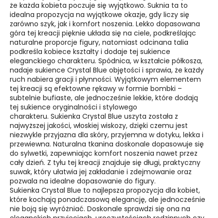
że każda kobieta poczuje się wyjątkowo. Suknia ta to
idealna propozycja na wyjątkowe okazje, gdy liczy się
zarówno szyk, jak i komfort noszenia.
Lekko dopasowana
góra tej kreacji pięknie układa się na ciele, podkreślając
naturalne proporcje figury, natomiast odcinana talia
podkreśla kobiece kształty i dodaje tej sukience
eleganckiego charakteru. Spódnica, w kształcie półkosza,
nadaje sukience Crystal Blue objętości i sprawia, że każdy
ruch nabiera gracji i płynności.
Wyjątkowym elementem
tej kreacji są efektowne rękawy w formie bombki –
subtelnie bufiaste, ale jednocześnie lekkie, które dodają
tej sukience oryginalności i stylowego
charakteru.
Sukienka Crystal Blue uszyta została z
najwyższej jakości, włoskiej wiskozy, dzięki czemu jest
niezwykle przyjazna dla skóry, przyjemna w dotyku, lekka i
przewiewna. Naturalna tkanina doskonale dopasowuje się
do sylwetki, zapewniając komfort noszenia nawet przez
cały dzień. Z tyłu tej kreacji znajduje się długi, praktyczny
suwak, który ułatwia jej zakładanie i zdejmowanie oraz
pozwala na idealne dopasowanie do figury.
Sukienka
Crystal Blue to najlepsza propozycja dla kobiet,
które kochają ponadczasową elegancję, ale jednocześnie
nie boją się wyróżniać. Doskonale sprawdzi się ona na