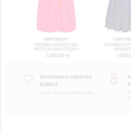
VERITYHUNT
VERITY
SUKIENKA GORSETOWA
SUKIENKA KO
WIECZOROWA RÓŻOWA
GRANAT
1 280,00
zł
1 080,
DOSKONAŁA OBSŁUGA
N
KLIENTA
P
2007 - rok powstania butiku
Z
t