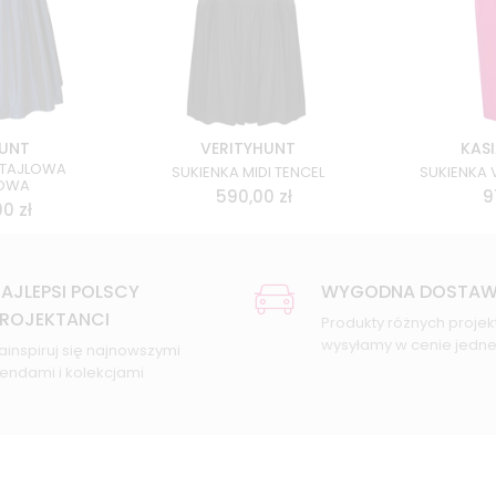
HUNT
VERITYHUNT
KASI
KTAJLOWA
SUKIENKA MIDI TENCEL
SUKIENKA 
OWA
590,00
zł
9
00
zł
AJLEPSI POLSCY
WYGODNA DOSTA
ROJEKTANCI
Produkty różnych proje
wysyłamy w cenie jednej
ainspiruj się najnowszymi
rendami i kolekcjami