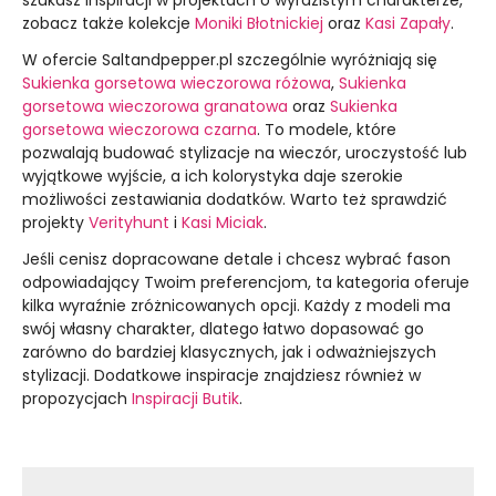
szukasz inspiracji w projektach o wyrazistym charakterze,
zobacz także kolekcje
Moniki Błotnickiej
oraz
Kasi Zapały
.
W ofercie Saltandpepper.pl szczególnie wyróżniają się
Sukienka gorsetowa wieczorowa różowa
,
Sukienka
gorsetowa wieczorowa granatowa
oraz
Sukienka
gorsetowa wieczorowa czarna
. To modele, które
pozwalają budować stylizacje na wieczór, uroczystość lub
wyjątkowe wyjście, a ich kolorystyka daje szerokie
możliwości zestawiania dodatków. Warto też sprawdzić
projekty
Verityhunt
i
Kasi Miciak
.
Jeśli cenisz dopracowane detale i chcesz wybrać fason
odpowiadający Twoim preferencjom, ta kategoria oferuje
kilka wyraźnie zróżnicowanych opcji. Każdy z modeli ma
swój własny charakter, dlatego łatwo dopasować go
zarówno do bardziej klasycznych, jak i odważniejszych
stylizacji. Dodatkowe inspiracje znajdziesz również w
propozycjach
Inspiracji Butik
.