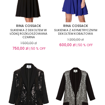
RINA COSSACK
RINA COSSACK
SUKIENKA Z DEKOLTEM W
SUKIENKA Z ASYMETRYCZNYM
ŁÓDKĘ ROZKLOSZOWANA
DEKOLTEM KOBALTOWA
CZARNA
1 200,00
zł
1 500,00
zł
600,00
zł
| 50 % OFF
750,00
zł
| 50 % OFF