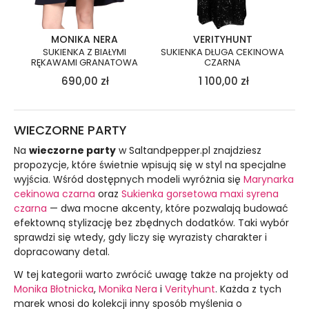
MONIKA NERA
VERITYHUNT
SUKIENKA Z BIAŁYMI
SUKIENKA DŁUGA CEKINOWA
RĘKAWAMI GRANATOWA
CZARNA
690,00
zł
1 100,00
zł
WIECZORNE PARTY
Na
wieczorne party
w Saltandpepper.pl znajdziesz
propozycje, które świetnie wpisują się w styl na specjalne
wyjścia. Wśród dostępnych modeli wyróżnia się
Marynarka
cekinowa czarna
oraz
Sukienka gorsetowa maxi syrena
czarna
— dwa mocne akcenty, które pozwalają budować
efektowną stylizację bez zbędnych dodatków. Taki wybór
sprawdzi się wtedy, gdy liczy się wyrazisty charakter i
dopracowany detal.
W tej kategorii warto zwrócić uwagę także na projekty od
Monika Błotnicka
,
Monika Nera
i
Verityhunt
. Każda z tych
marek wnosi do kolekcji inny sposób myślenia o