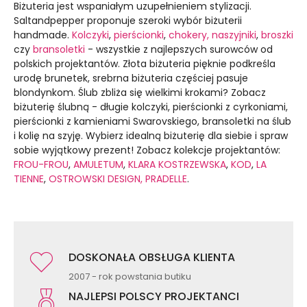
Biżuteria jest wspaniałym uzupełnieniem stylizacji.
Saltandpepper proponuje szeroki wybór biżuterii
handmade.
Kolczyki
,
pierścionki
,
chokery, naszyjniki
,
broszki
czy
bransoletki
- wszystkie z najlepszych surowców od
polskich projektantów. Złota biżuteria pięknie podkreśla
urodę brunetek, srebrna biżuteria częściej pasuje
blondynkom. Ślub zbliża się wielkimi krokami? Zobacz
biżuterię ślubną - długie kolczyki, pierścionki z cyrkoniami,
pierścionki z kamieniami Swarovskiego, bransoletki na ślub
i kolię na szyję. Wybierz idealną biżuterię dla siebie i spraw
sobie wyjątkowy prezent! Zobacz kolekcje projektantów:
FROU-FROU
,
AMULETUM
,
KLARA KOSTRZEWSKA
,
KOD
,
LA
TIENNE
,
OSTROWSKI DESIGN,
PRADELLE
.
DOSKONAŁA OBSŁUGA KLIENTA
2007 - rok powstania butiku
NAJLEPSI POLSCY PROJEKTANCI