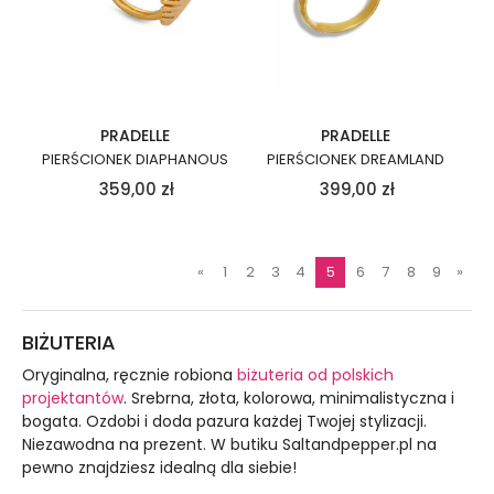
PRADELLE
PRADELLE
PIERŚCIONEK DIAPHANOUS
PIERŚCIONEK DREAMLAND
359,00
zł
399,00
zł
«
1
2
3
4
5
6
7
8
9
»
BIŻUTERIA
Oryginalna, ręcznie robiona
biżuteria od polskich
projektantów
. Srebrna, złota, kolorowa, minimalistyczna i
bogata. Ozdobi i doda pazura każdej Twojej stylizacji.
Niezawodna na prezent. W butiku Saltandpepper.pl na
pewno znajdziesz idealną dla siebie!