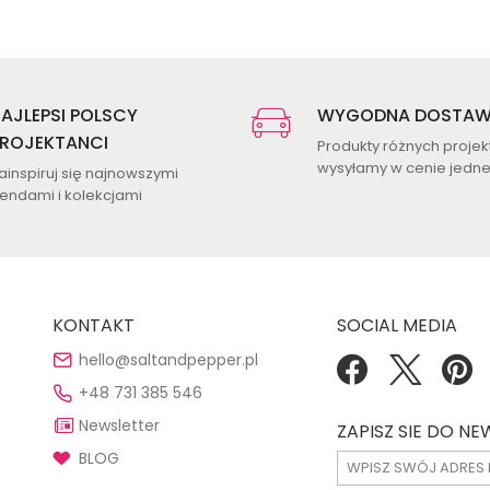
AJLEPSI POLSCY
WYGODNA DOSTA
ROJEKTANCI
Produkty różnych proje
wysyłamy w cenie jednej
ainspiruj się najnowszymi
rendami i kolekcjami
KONTAKT
SOCIAL MEDIA
hello@saltandpepper.pl
+48 731 385 546
Newsletter
ZAPISZ SIE DO N
BLOG