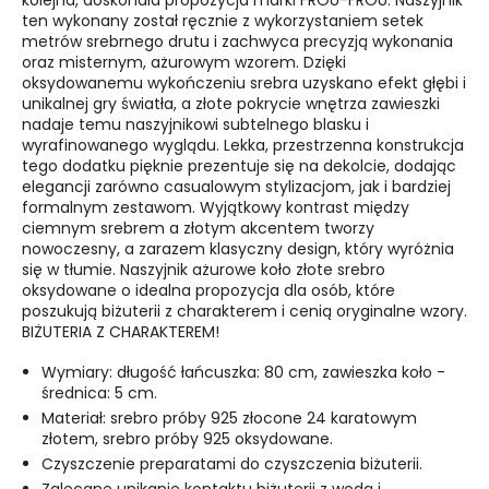
ten wykonany został ręcznie z wykorzystaniem setek
metrów srebrnego drutu i zachwyca precyzją wykonania
oraz misternym, ażurowym wzorem. Dzięki
oksydowanemu wykończeniu srebra uzyskano efekt głębi i
unikalnej gry światła, a złote pokrycie wnętrza zawieszki
nadaje temu naszyjnikowi subtelnego blasku i
wyrafinowanego wyglądu. Lekka, przestrzenna konstrukcja
tego dodatku pięknie prezentuje się na dekolcie, dodając
elegancji zarówno casualowym stylizacjom, jak i bardziej
formalnym zestawom. Wyjątkowy kontrast między
ciemnym srebrem a złotym akcentem tworzy
nowoczesny, a zarazem klasyczny design, który wyróżnia
się w tłumie. Naszyjnik ażurowe koło złote srebro
oksydowane o idealna propozycja dla osób, które
poszukują biżuterii z charakterem i cenią oryginalne wzory.
BIŻUTERIA Z CHARAKTEREM!
Wymiary: długość łańcuszka: 80 cm, zawieszka koło -
średnica: 5 cm.
Materiał: srebro próby 925 złocone 24 karatowym
złotem, srebro próby 925 oksydowane.
Czyszczenie preparatami do czyszczenia biżuterii.
Zalecane unikanie kontaktu biżuterii z wodą i