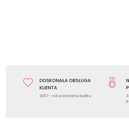
DOSKONAŁA OBSŁUGA
N
KLIENTA
P
2007 - rok powstania butiku
Z
t