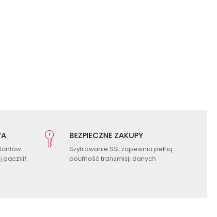
WA
BEZPIECZNE ZAKUPY
ktantów
Szyfrowanie SSL zapewnia pełną
 paczki!
poufność transmisji danych