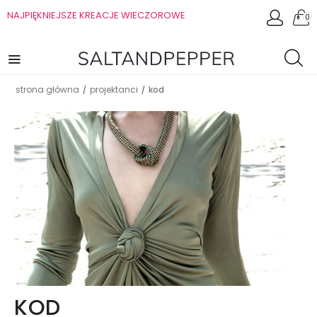
NAJPIĘKNIEJSZE KREACJE WIECZOROWE
0
strona główna
projektanci
kod
/
/
KOD