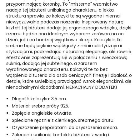
przypominającą koronkę. To "misterne" wzornictwo
nadaje tej biżuterii unikalnego charakteru, a lekka
struktura sprawia, że kolczyki te są wygodne i niemal
niewyczuwalne podczas noszenia. Inspirowany naturą
kształt tej biżuterii
dodaje jej organicznego wdzięku, dzięki
czemu będzie ona idealnym wyborem zarówno na co
dzień, jak i na bardziej wyjątkowe okazje. Kolczyki listki
srebrne będą pięknie współgrały z minimalistycznymi
stylizacjami, podkreślając naturalną elegancję, ale równie
efektownie zaprezentują się w połączeniu z wieczorową
suknią, dodając jej subtelnego, a zarazem
wyrafinowanego charakteru. Kolczyki te to bez
wątpienia
biżuteria dla osób ceniących finezję i dbałość o
detale, które uwielbiają przyciągać wzrok eleganckimi, ale
nienachalnymi dodatkami. NIENACHALNY DODATEK!
Długość kolczyka: 3,5 cm.
Materiał: srebro próby 925.
Zapięcie angielskie otwarte.
Splecione ręcznie z cienkiego, srebrnego drutu.
Czyszczenie preparatami do czyszczenia srebra.
Zalecane unikanie kontaktu biżuterii z wodą i