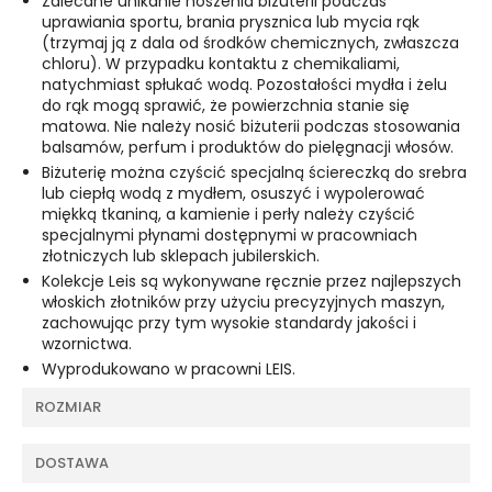
Zalecane unikanie noszenia biżuterii podczas
uprawiania sportu, brania prysznica lub mycia rąk
(trzymaj ją z dala od środków chemicznych, zwłaszcza
chloru). W przypadku kontaktu z chemikaliami,
natychmiast spłukać wodą. Pozostałości mydła i żelu
do rąk mogą sprawić, że powierzchnia stanie się
matowa. Nie należy nosić biżuterii podczas stosowania
balsamów, perfum i produktów do pielęgnacji włosów.
Biżuterię można czyścić specjalną ściereczką do srebra
lub ciepłą wodą z mydłem, osuszyć i wypolerować
miękką tkaniną, a kamienie i perły należy czyścić
specjalnymi płynami dostępnymi w pracowniach
złotniczych lub sklepach jubilerskich.
Kolekcje Leis są wykonywane ręcznie przez najlepszych
włoskich złotników przy użyciu precyzyjnych maszyn,
zachowując przy tym wysokie standardy jakości i
wzornictwa.
Wyprodukowano w pracowni LEIS.
ROZMIAR
DOSTAWA