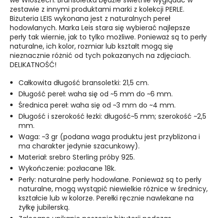
we Włoszech. Bransoletka będzie świetnie wyglądać w
zestawie z innymi produktami marki z kolekcji PERLE.
Biżuteria LEIS wykonana jest z naturalnych pereł
hodowlanych. Marka Leis stara się wybierać najlepsze
perły tak wiernie, jak to tylko możliwe. Ponieważ są to perły
naturalne, ich kolor, rozmiar lub kształt mogą się
nieznacznie różnić od tych pokazanych na zdjęciach.
DELIKATNOŚĆ!
Całkowita długość bransoletki: 21,5 cm.
Długość pereł: waha się od ~5 mm do ~6 mm.
Średnica pereł: waha się od ~3 mm do ~4 mm.
Długość i szerokość łezki: długość~5 mm; szerokość ~2,5
mm.
Waga: ~3 gr (podana waga produktu jest przybliżona i
ma charakter jedynie szacunkowy).
Materiał: srebro Sterling próby 925.
Wykończenie: pozłacane 18k.
Perły: naturalne perły hodowlane. Ponieważ są to perły
naturalne, mogą wystąpić niewielkie różnice w średnicy,
kształcie lub w kolorze. Perełki ręcznie nawlekane na
żyłkę jubilerską.