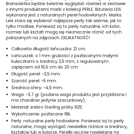
Bransoletka będzie świetnie wyglądać również w zestawie
z innymi produktami marki z kolekcji PERLE. Biżuteria LEIS
wykonana jest z naturalnych pereł hodowlanych. Marka
Leis stara się wybierać najlepsze perły tak wiernie, jak to
tylko możliwe. Ponieważ są to perły naturalne, ich kolor,
rozmiar lub kształt mogą się nieznacznie różnić od tych
pokazanych na zdjęciach. DELIKATNOŚĆ!
Całkowita długość łańcuszka: 21 cm.
Łańcuszek: o 1 mm grubości z pozłacanymi małymi
kuleczkami o średnicy 2,5 mm, z regulowanym
zapięciem od 16,5 cm do 20 cm.
Długość pereł: ~3,5 mm.
Szarość pereł: ~5 mm.
Średnica sfery: ~4,5 mm.
Waga: ~3,7 gr (podana waga produktu jest przybliżona i
ma charakter jedynie szacunkowy).
Materiał: srebro Sterling próby 925.
Wykończenie: pozłacane 18k.
Perły: naturalne perły hodowlane. Ponieważ są to perły
naturalne, mogą wystąpić niewielkie różnice w średnicy,
kształcie lub w kolorze. Perełki ręcznie nawlekane na