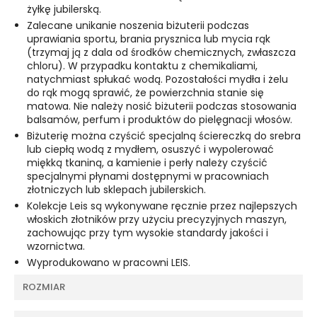
żyłkę jubilerską.
Zalecane unikanie noszenia biżuterii podczas
uprawiania sportu, brania prysznica lub mycia rąk
(trzymaj ją z dala od środków chemicznych, zwłaszcza
chloru). W przypadku kontaktu z chemikaliami,
natychmiast spłukać wodą. Pozostałości mydła i żelu
do rąk mogą sprawić, że powierzchnia stanie się
matowa. Nie należy nosić biżuterii podczas stosowania
balsamów, perfum i produktów do pielęgnacji włosów.
Biżuterię można czyścić specjalną ściereczką do srebra
lub ciepłą wodą z mydłem, osuszyć i wypolerować
miękką tkaniną, a kamienie i perły należy czyścić
specjalnymi płynami dostępnymi w pracowniach
złotniczych lub sklepach jubilerskich.
Kolekcje Leis są wykonywane ręcznie przez najlepszych
włoskich złotników przy użyciu precyzyjnych maszyn,
zachowując przy tym wysokie standardy jakości i
wzornictwa.
Wyprodukowano w pracowni LEIS.
ROZMIAR