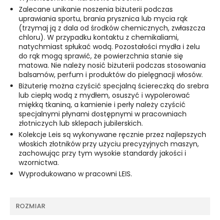
Zalecane unikanie noszenia biżuterii podczas
uprawiania sportu, brania prysznica lub mycia rąk
(trzymaj ją z dala od środków chemicznych, zwłaszcza
chloru). W przypadku kontaktu z chemikaliami,
natychmiast spłukać wodą. Pozostałości mydła i żelu
do rąk mogą sprawić, że powierzchnia stanie się
matowa. Nie należy nosić biżuterii podczas stosowania
balsamów, perfum i produktów do pielęgnacji włosów.
Biżuterię można czyścić specjalną ściereczką do srebra
lub ciepłą wodą z mydłem, osuszyć i wypolerować
miękką tkaniną, a kamienie i perły należy czyścić
specjalnymi płynami dostępnymi w pracowniach
złotniczych lub sklepach jubilerskich.
Kolekcje Leis są wykonywane ręcznie przez najlepszych
włoskich złotników przy użyciu precyzyjnych maszyn,
zachowując przy tym wysokie standardy jakości i
wzornictwa.
Wyprodukowano w pracowni LEIS.
ROZMIAR