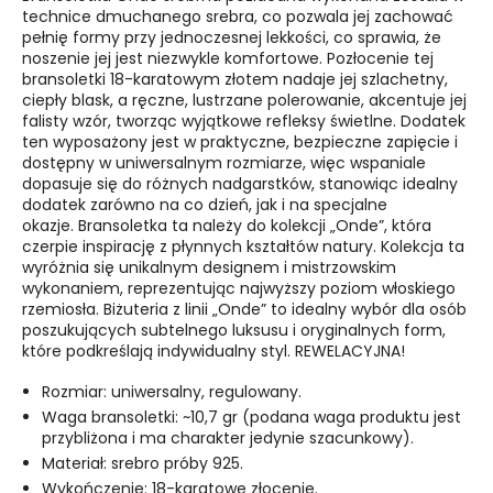
technice dmuchanego srebra, co pozwala jej zachować
pełnię formy przy jednoczesnej lekkości, co sprawia, że
noszenie jej jest niezwykle komfortowe.
Pozłocenie tej
bransoletki 18-karatowym złotem nadaje jej szlachetny,
ciepły blask, a ręczne, lustrzane polerowanie, akcentuje jej
falisty wzór, tworząc wyjątkowe refleksy świetlne. Dodatek
ten wyposażony jest w praktyczne, bezpieczne zapięcie i
dostępny w uniwersalnym rozmiarze, więc wspaniale
dopasuje się do różnych nadgarstków, stanowiąc idealny
dodatek zarówno na co dzień, jak i na specjalne
okazje.
Bransoletka ta należy do kolekcji „Onde”, która
czerpie inspirację z płynnych kształtów natury. Kolekcja ta
wyróżnia się unikalnym designem i mistrzowskim
wykonaniem, reprezentując najwyższy poziom włoskiego
rzemiosła. Biżuteria z linii „Onde” to idealny wybór dla osób
poszukujących subtelnego luksusu i oryginalnych form,
które podkreślają indywidualny styl. REWELACYJNA!
Rozmiar: uniwersalny, regulowany.
Waga bransoletki: ~10,7 gr (podana waga produktu jest
przybliżona i ma charakter jedynie szacunkowy).
Materiał: srebro próby 925.
Wykończenie: 18-karatowe złocenie.