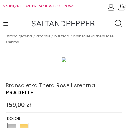
NAJPIĘKNIEJSZE KREACJE WIECZOROWE
0
strona główna
dodatki
biżuteria
bransoletka thera rose i
/
/
/
srebrna
Bransoletka Thera Rose I srebrna
PRADELLE
159,00
zł
KOLOR