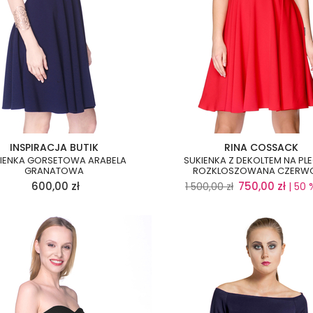
INSPIRACJA BUTIK
RINA COSSACK
IENKA GORSETOWA ARABELA
SUKIENKA Z DEKOLTEM NA PL
GRANATOWA
ROZKLOSZOWANA CZERW
600,00
zł
750,00
zł
1 500,00
zł
| 50 