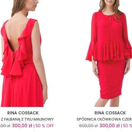
RINA COSSACK
RINA COSSACK
 Z FALBANĄ Z TYŁU MALINOWY
SPÓDNICA OŁÓWKOWA CZE
300,00
zł
300,00
zł
,00
zł
| 50 % OFF
600,00
zł
| 50 