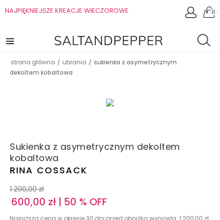
NAJPIĘKNIEJSZE KREACJE WIECZOROWE
0
strona główna
ubrania
sukienka z asymetrycznym
/
/
dekoltem kobaltowa
Sukienka z asymetrycznym dekoltem
kobaltowa
RINA COSSACK
1 200,00
zł
600,00
zł
| 50 % OFF
Najniższa cena w okresie 30 dni przed obniżką wyniosła:
1 200,00
zł