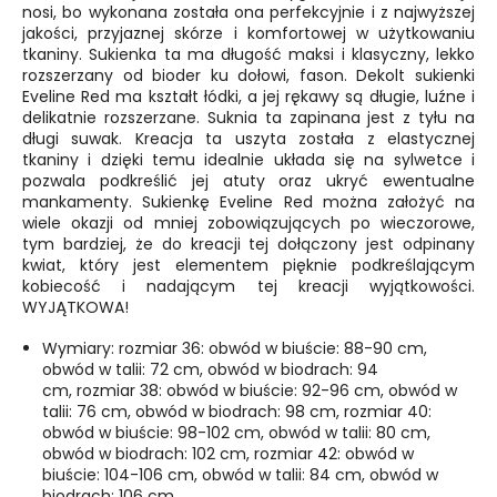
nosi, bo wykonana została ona perfekcyjnie i z najwyższej
jakości, przyjaznej skórze i komfortowej w użytkowaniu
tkaniny. Sukienka ta ma długość maksi i klasyczny, lekko
rozszerzany od bioder ku dołowi, fason. Dekolt sukienki
Eveline Red ma kształt łódki, a jej rękawy są długie, luźne i
delikatnie rozszerzane. Suknia ta zapinana jest z tyłu na
długi suwak. Kreacja ta uszyta została z elastycznej
tkaniny i dzięki temu idealnie układa się na sylwetce i
pozwala podkreślić jej atuty oraz ukryć ewentualne
mankamenty. Sukienkę Eveline Red można założyć na
wiele okazji od mniej zobowiązujących po wieczorowe,
tym bardziej, że do kreacji tej dołączony jest odpinany
kwiat, który jest elementem pięknie podkreślającym
kobiecość i nadającym tej kreacji wyjątkowości.
WYJĄTKOWA!
Wymiary: rozmiar 36: obwód w biuście: 88-90 cm,
obwód w talii: 72 cm, obwód w biodrach: 94
cm, rozmiar 38: obwód w biuście: 92-96 cm, obwód w
talii: 76 cm, obwód w biodrach: 98 cm, rozmiar 40:
obwód w biuście: 98-102 cm, obwód w talii: 80 cm,
obwód w biodrach: 102 cm, rozmiar 42: obwód w
biuście: 104-106 cm, obwód w talii: 84 cm, obwód w
biodrach: 106 cm.