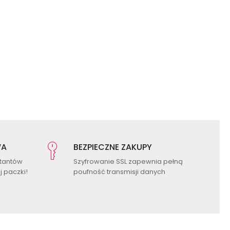
WA
BEZPIECZNE ZAKUPY
ktantów
Szyfrowanie SSL zapewnia pełną
 paczki!
poufność transmisji danych