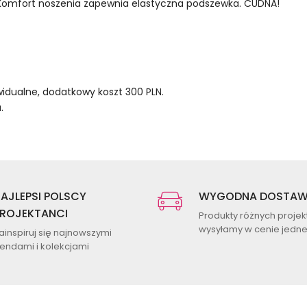
. Komfort noszenia zapewnia elastyczna podszewka. CUDNA!
idualne, dodatkowy koszt 300 PLN.
.
AJLEPSI POLSCY
WYGODNA DOSTA
ROJEKTANCI
Produkty różnych proje
wysyłamy w cenie jednej
ainspiruj się najnowszymi
rendami i kolekcjami