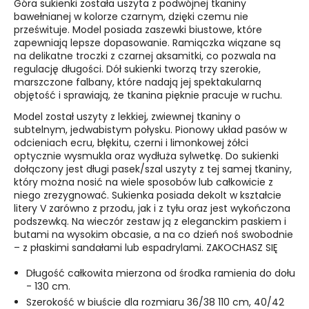
Góra sukienki została uszyta z podwójnej tkaniny
bawełnianej w kolorze czarnym, dzięki czemu nie
prześwituje. Model posiada zaszewki biustowe, które
zapewniają lepsze dopasowanie. Ramiączka wiązane są
na delikatne troczki z czarnej aksamitki, co pozwala na
regulację długości. Dół sukienki tworzą trzy szerokie,
marszczone falbany, które nadają jej spektakularną
objętość i sprawiają, że tkanina pięknie pracuje w ruchu.
Model został uszyty z lekkiej, zwiewnej tkaniny o
subtelnym, jedwabistym połysku. Pionowy układ pasów w
odcieniach ecru, błękitu, czerni i limonkowej żółci
optycznie wysmukla oraz wydłuża sylwetkę. Do sukienki
dołączony jest długi pasek/szal uszyty z tej samej tkaniny,
który można nosić na wiele sposobów lub całkowicie z
niego zrezygnować. Sukienka posiada dekolt w kształcie
litery V zarówno z przodu, jak i z tyłu oraz jest wykończona
podszewką. Na wieczór zestaw ją z eleganckim paskiem i
butami na wysokim obcasie, a na co dzień noś swobodnie
– z płaskimi sandałami lub espadrylami. ZAKOCHASZ SIĘ
Długość całkowita mierzona od środka ramienia do dołu
- 130 cm.
Szerokość w biuście dla rozmiaru 36/38 110 cm, 40/42