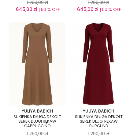
1 290,00
zł
1 290,00
zł
645,00
zł
645,00
zł
| 50 % OFF
| 50 % OFF
YULIYA BABICH
YULIYA BABICH
SUKIENKA DŁUGA DEKOLT
SUKIENKA DŁUGA DEKOLT
SEREK DŁUGI RĘKAW
SEREK DŁUGI RĘKAW
CAPPUCCINO
BURGUND
1 290,00
zł
1 290,00
zł