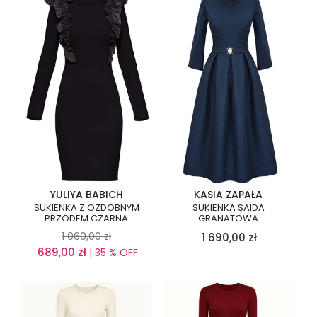
YULIYA BABICH
KASIA ZAPAŁA
SUKIENKA Z OZDOBNYM
SUKIENKA SAIDA
PRZODEM CZARNA
GRANATOWA
1 060,00
zł
1 690,00
zł
689,00
zł
| 35 % OFF