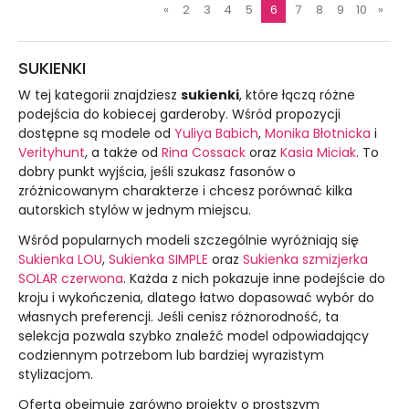
«
2
3
4
5
6
7
8
9
10
»
SUKIENKI
W tej kategorii znajdziesz
sukienki
, które łączą różne
podejścia do kobiecej garderoby. Wśród propozycji
dostępne są modele od
Yuliya Babich
,
Monika Błotnicka
i
Verityhunt
, a także od
Rina Cossack
oraz
Kasia Miciak
. To
dobry punkt wyjścia, jeśli szukasz fasonów o
zróżnicowanym charakterze i chcesz porównać kilka
autorskich stylów w jednym miejscu.
Wśród popularnych modeli szczególnie wyróżniają się
Sukienka LOU
,
Sukienka SIMPLE
oraz
Sukienka szmizjerka
SOLAR czerwona
. Każda z nich pokazuje inne podejście do
kroju i wykończenia, dlatego łatwo dopasować wybór do
własnych preferencji. Jeśli cenisz różnorodność, ta
selekcja pozwala szybko znaleźć model odpowiadający
codziennym potrzebom lub bardziej wyrazistym
stylizacjom.
Oferta obejmuje zarówno projekty o prostszym