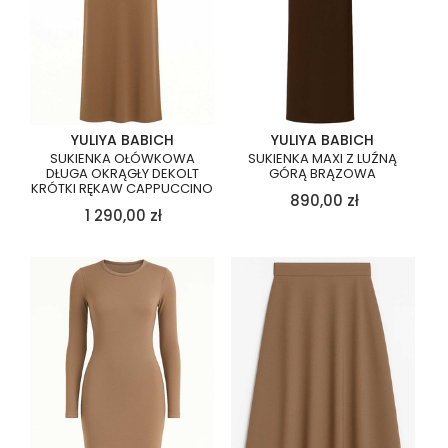
YULIYA BABICH
YULIYA BABICH
SUKIENKA OŁÓWKOWA
SUKIENKA MAXI Z LUŹNĄ
DŁUGA OKRĄGŁY DEKOLT
GÓRĄ BRĄZOWA
KRÓTKI RĘKAW CAPPUCCINO
890,00
zł
1 290,00
zł