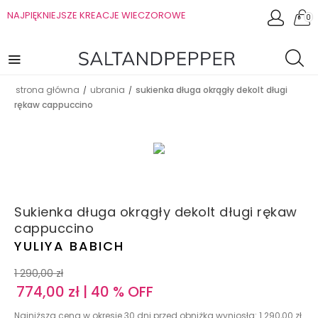
NAJPIĘKNIEJSZE KREACJE WIECZOROWE
0
strona główna
ubrania
sukienka długa okrągły dekolt długi
/
/
rękaw cappuccino
Sukienka długa okrągły dekolt długi rękaw
cappuccino
YULIYA BABICH
1 290,00
zł
774,00
zł
| 40 % OFF
Najniższa cena w okresie 30 dni przed obniżką wyniosła:
1 290,00
zł