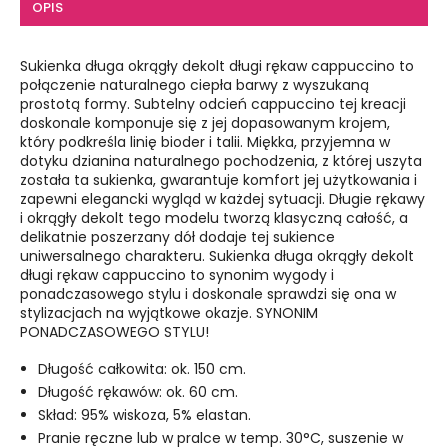
OPIS
Sukienka długa okrągły dekolt długi rękaw cappuccino to
połączenie naturalnego ciepła barwy z wyszukaną
prostotą formy. Subtelny odcień cappuccino tej kreacji
doskonale komponuje się z jej dopasowanym krojem,
który podkreśla linię bioder i talii. Miękka, przyjemna w
dotyku dzianina naturalnego pochodzenia, z której uszyta
została ta sukienka, gwarantuje komfort jej użytkowania i
zapewni elegancki wygląd w każdej sytuacji. Długie rękawy
i okrągły dekolt tego modelu tworzą klasyczną całość, a
delikatnie poszerzany dół dodaje tej sukience
uniwersalnego charakteru. Sukienka długa okrągły dekolt
długi rękaw cappuccino to synonim wygody i
ponadczasowego stylu i doskonale sprawdzi się ona w
stylizacjach na wyjątkowe okazje. SYNONIM
PONADCZASOWEGO STYLU!
Długość całkowita: ok. 150 cm.
Długość rękawów: ok. 60 cm.
Skład: 95% wiskoza, 5% elastan.
Pranie ręczne lub w pralce w temp. 30°C, suszenie w