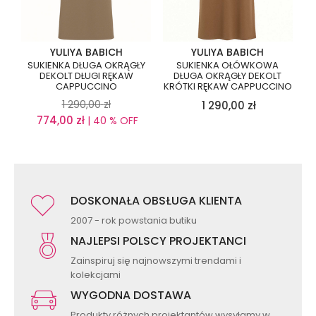
YULIYA BABICH
YULIYA BABICH
SUKIENKA DŁUGA OKRĄGŁY
SUKIENKA OŁÓWKOWA
DEKOLT DŁUGI RĘKAW
DŁUGA OKRĄGŁY DEKOLT
CAPPUCCINO
KRÓTKI RĘKAW CAPPUCCINO
1 290,00
zł
1 290,00
zł
774,00
zł
| 40 % OFF
DOSKONAŁA OBSŁUGA KLIENTA
2007 - rok powstania butiku
NAJLEPSI POLSCY PROJEKTANCI
Zainspiruj się najnowszymi trendami i
kolekcjami
WYGODNA DOSTAWA
Produkty różnych projektantów wysyłamy w