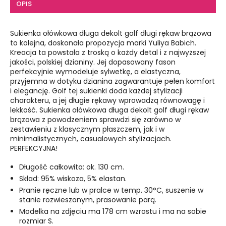
OPIS
Sukienka ołówkowa długa dekolt golf długi rękaw brązowa
to kolejna, doskonała propozycja marki Yuliya Babich.
Kreacja ta powstała z troską o każdy detal i z najwyższej
jakości, polskiej dzianiny. Jej dopasowany fason
perfekcyjnie wymodeluje sylwetkę, a elastyczna,
przyjemna w dotyku dzianina zagwarantuje pełen komfort
i elegancję. Golf tej sukienki doda każdej stylizacji
charakteru, a jej długie rękawy wprowadzą równowagę i
lekkość. Sukienka ołówkowa długa dekolt golf długi rękaw
brązowa z powodzeniem sprawdzi się zarówno w
zestawieniu z klasycznym płaszczem, jak i w
minimalistycznych, casualowych stylizacjach.
PERFEKCYJNA!
Długość całkowita: ok. 130 cm.
Skład: 95% wiskoza, 5% elastan.
Pranie ręczne lub w pralce w temp. 30°C, suszenie w
stanie rozwieszonym, prasowanie parą.
Modelka na zdjęciu ma 178 cm wzrostu i ma na sobie
rozmiar S.