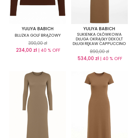
YULIYA BABICH
YULIYA BABICH
SUKIENKA OŁÓWKOWA
BLUZKA GOLF BRĄZOWY
DŁUGA OKRĄGŁY DEKOLT
390,00
zł
DŁUGI RĘKAW CAPPUCCINO
234,00
zł
| 40 % OFF
890,00
zł
534,00
zł
| 40 % OFF