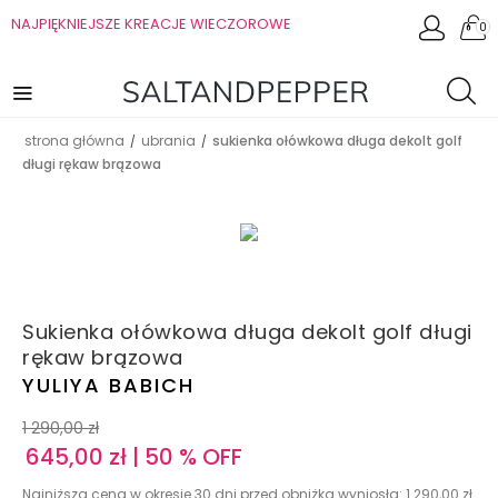
NAJPIĘKNIEJSZE KREACJE WIECZOROWE
0
strona główna
ubrania
sukienka ołówkowa długa dekolt golf
/
/
długi rękaw brązowa
Sukienka ołówkowa długa dekolt golf długi
rękaw brązowa
YULIYA BABICH
1 290,00
zł
645,00
zł
| 50 % OFF
Najniższa cena w okresie 30 dni przed obniżką wyniosła:
1 290,00
zł