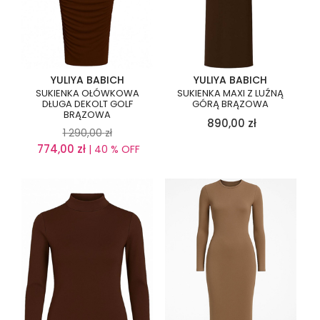
YULIYA BABICH
YULIYA BABICH
SUKIENKA OŁÓWKOWA
SUKIENKA MAXI Z LUŹNĄ
DŁUGA DEKOLT GOLF
GÓRĄ BRĄZOWA
BRĄZOWA
890,00
zł
1 290,00
zł
774,00
zł
| 40 % OFF