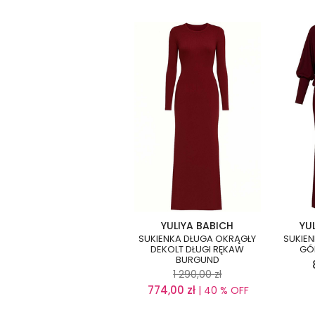
YULIYA BABICH
YU
SUKIENKA DŁUGA OKRĄGŁY
SUKIEN
DEKOLT DŁUGI RĘKAW
GÓ
BURGUND
1 290,00
zł
774,00
zł
| 40 % OFF