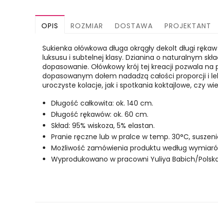
OPIS
ROZMIAR
DOSTAWA
PROJEKTANT
Sukienka ołówkowa długa okrągły dekolt długi rękaw
luksusu i subtelnej klasy. Dzianina o naturalnym skład
dopasowanie. Ołówkowy krój tej kreacji pozwala na p
dopasowanym dołem nadadzą całości proporcji i le
uroczyste kolacje, jak i spotkania koktajlowe, czy
Długość całkowita: ok. 140 cm.
Długość rękawów: ok. 60 cm.
Skład: 95% wiskoza, 5% elastan.
Pranie ręczne lub w pralce w temp. 30°C, suszen
Możliwość zamówienia produktu według wymiarów 
Wyprodukowano w pracowni Yuliya Babich/Polska