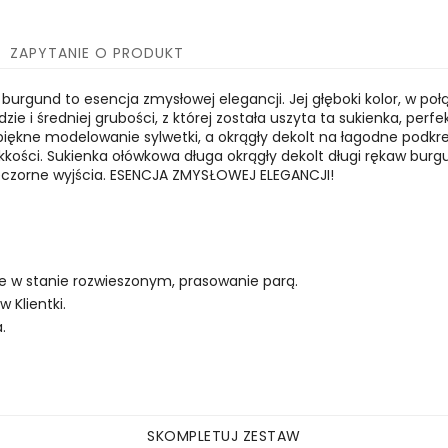
ZAPYTANIE O PRODUKT
 burgund to esencja zmysłowej elegancji. Jej głęboki kolor, w 
zie i średniej grubości, z której została uszyta ta sukienka, perfe
iękne modelowanie sylwetki, a okrągły dekolt na łagodne podkreśle
kkości. Sukienka ołówkowa długa okrągły dekolt długi rękaw bu
 wieczorne wyjścia. ESENCJA ZMYSŁOWEJ ELEGANCJI!
ie w stanie rozwieszonym, prasowanie parą.
Klientki.
.
SKOMPLETUJ ZESTAW