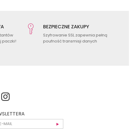
WA
BEZPIECZNE ZAKUPY
ktantów
Szyfrowanie SSL zapewnia pełną
 paczki!
poufność transmisji danych
EWSLETTERA