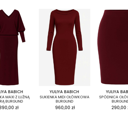
LIYA BABICH
YULIYA BABICH
YULIYA BA
KA MAXI Z LUŹNĄ
SUKIENKA MIDI OŁÓWKOWA
SPÓDNICA OŁ
RĄ BURGUND
BURGUND
BURGUN
890,00
zł
960,00
zł
290,00