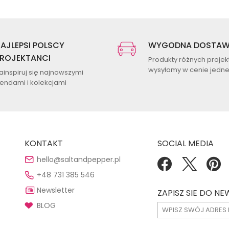
AJLEPSI POLSCY
WYGODNA DOSTA
ROJEKTANCI
Produkty różnych proje
wysyłamy w cenie jednej
ainspiruj się najnowszymi
rendami i kolekcjami
KONTAKT
SOCIAL MEDIA
hello@saltandpepper.pl
+48 731 385 546
Newsletter
ZAPISZ SIE DO N
BLOG