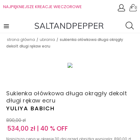
NAJPIĘKNIEJSZE KREACJE WIECZOROWE
0
strona główna
ubrania
sukienka ołówkowa długa okrągły
/
/
dekolt długi rękaw ecru
Sukienka ołówkowa długa okrągły dekolt
długi rękaw ecru
YULIYA BABICH
890,00
zł
534,00
zł
| 40 % OFF
Najniższa cena w okresie 30 dni przed obniżką wyniosła:
890,00
zł