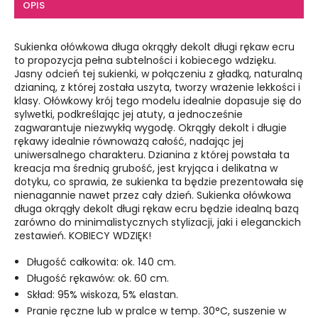
OPIS
Sukienka ołówkowa długa okrągły dekolt długi rękaw ecru
to propozycja pełna subtelności i kobiecego wdzięku.
Jasny odcień tej sukienki, w połączeniu z gładką, naturalną
dzianiną, z której została uszyta, tworzy wrażenie lekkości i
klasy. Ołówkowy krój tego modelu idealnie dopasuje się do
sylwetki, podkreślając jej atuty, a jednocześnie
zagwarantuje niezwykłą wygodę. Okrągły dekolt i długie
rękawy idealnie równoważą całość, nadając jej
uniwersalnego charakteru. Dzianina z której powstała ta
kreacja ma średnią grubość, jest kryjąca i delikatna w
dotyku, co sprawia, że sukienka ta będzie prezentowała się
nienagannie nawet przez cały dzień. Sukienka ołówkowa
długa okrągły dekolt długi rękaw ecru będzie idealną bazą
zarówno do minimalistycznych stylizacji, jaki i eleganckich
zestawień. KOBIECY WDZIĘK!
Długość całkowita: ok. 140 cm.
Długość rękawów: ok. 60 cm.
Skład: 95% wiskoza, 5% elastan.
Pranie ręczne lub w pralce w temp. 30°C, suszenie w