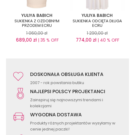
YULIYA BABICH
YULIYA BABICH
SUKIENKA Z OZDOBNYM
SUKIENKA ODCIĘTA DŁUGA
PRZODEM ECRU
ECRU
1 060,00
zł
1 290,00
zł
689,00
zł
774,00
zł
| 35 % OFF
| 40 % OFF
DOSKONAŁA OBSŁUGA KLIENTA
2007 - rok powstania butiku
NAJLEPSI POLSCY PROJEKTANCI
Zainspiruj się najnowszymi trendami i
kolekcjami
WYGODNA DOSTAWA
Produkty różnych projektantów wysyłamy w
cenie jednej paczki!