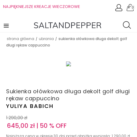
NAJPIĘKNIEJSZE KREACJE WIECZOROWE
0
strona główna
ubrania
sukienka ołówkowa długa dekolt golf
/
/
długi rękaw cappuccino
Sukienka ołówkowa długa dekolt golf długi
rękaw cappuccino
YULIYA BABICH
1 290,00
zł
645,00
zł
| 50 % OFF
Najniższa cena w okresie 30 dni przed obniżką wyniosła:
1 290,00
zł