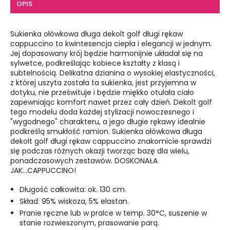
OPIS
Sukienka ołówkowa długa dekolt golf długi rękaw
cappuccino to kwintesencja ciepła i elegancji w jednym.
Jej dopasowany krój będzie harmonijnie układał się na
sylwetce, podkreślając kobiece kształty z klasą i
subtelnością. Delikatna dzianina o wysokiej elastyczności,
z której uszyta została ta sukienka, jest przyjemna w
dotyku, nie prześwituje i będzie miękko otulała ciało
zapewniając komfort nawet przez cały dzień. Dekolt golf
tego modelu doda każdej stylizacji nowoczesnego i
"wygodnego" charakteru, a jego długie rękawy idealnie
podkreślą smukłość ramion. Sukienka ołówkowa długa
dekolt golf długi rękaw cappuccino znakomicie sprawdzi
się podczas różnych okazji tworząc bazę dla wielu,
ponadczasowych zestawów. DOSKONAŁA
JAK...CAPPUCCINO!
Długość całkowita: ok. 130 cm.
Skład: 95% wiskoza, 5% elastan.
Pranie ręczne lub w pralce w temp. 30°C, suszenie w
stanie rozwieszonym, prasowanie parą.