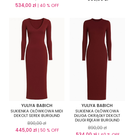
534,00
zł
| 40 % OFF
YULIYA BABICH
YULIYA BABICH
SUKIENKA OŁÓWKOWA MIDI
SUKIENKA OŁÓWKOWA
DEKOLT SEREK BURGUND
DŁUGA OKRĄGŁY DEKOLT
DŁUGI RĘKAW BURGUND
890,00
zł
890,00
zł
445,00
zł
| 50 % OFF
534,00
zł
| 40 % OFF