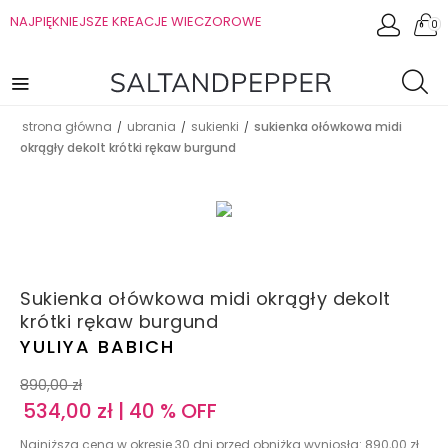
NAJPIĘKNIEJSZE KREACJE WIECZOROWE
0
strona główna
ubrania
sukienki
sukienka ołówkowa midi
/
/
/
okrągły dekolt krótki rękaw burgund
Sukienka ołówkowa midi okrągły dekolt
krótki rękaw burgund
YULIYA BABICH
890,00
zł
534,00
zł
| 40 % OFF
Najniższa cena w okresie 30 dni przed obniżką wyniosła:
890,00
zł