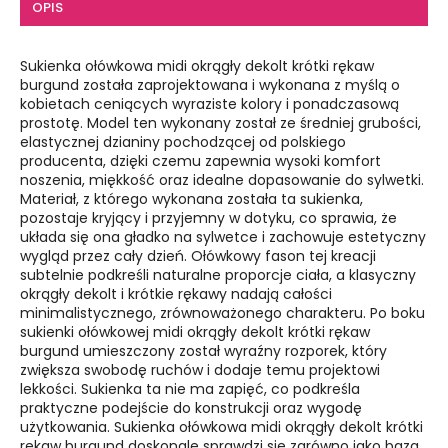
OPIS
Sukienka ołówkowa midi okrągły dekolt krótki rękaw
burgund została zaprojektowana i wykonana z myślą o
kobietach ceniących wyraziste kolory i ponadczasową
prostotę. Model ten wykonany został ze średniej grubości,
elastycznej dzianiny pochodzącej od polskiego
producenta, dzięki czemu zapewnia wysoki komfort
noszenia, miękkość oraz idealne dopasowanie do sylwetki.
Materiał, z którego wykonana została ta sukienka,
pozostaje kryjący i przyjemny w dotyku, co sprawia, że
układa się ona gładko na sylwetce i zachowuje estetyczny
wygląd przez cały dzień. Ołówkowy fason tej kreacji
subtelnie podkreśli naturalne proporcje ciała, a klasyczny
okrągły dekolt i krótkie rękawy nadają całości
minimalistycznego, zrównoważonego charakteru. Po boku
sukienki ołówkowej midi okrągły dekolt krótki rękaw
burgund umieszczony został wyraźny rozporek, który
zwiększa swobodę ruchów i dodaje temu projektowi
lekkości. Sukienka ta nie ma zapięć, co podkreśla
praktyczne podejście do konstrukcji oraz wygodę
użytkowania. Sukienka ołówkowa midi okrągły dekolt krótki
rękaw burgund doskonale sprawdzi się zarówno jako baza