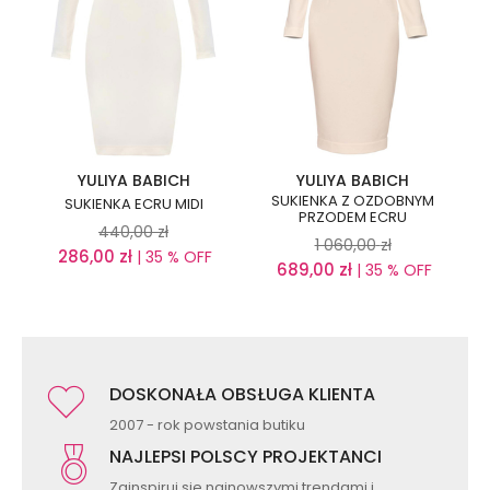
YULIYA BABICH
YULIYA BABICH
SUKIENKA Z OZDOBNYM
SUKIENKA ECRU MIDI
PRZODEM ECRU
440,00
zł
1 060,00
zł
286,00
zł
| 35 % OFF
689,00
zł
| 35 % OFF
DOSKONAŁA OBSŁUGA KLIENTA
2007 - rok powstania butiku
NAJLEPSI POLSCY PROJEKTANCI
Zainspiruj się najnowszymi trendami i