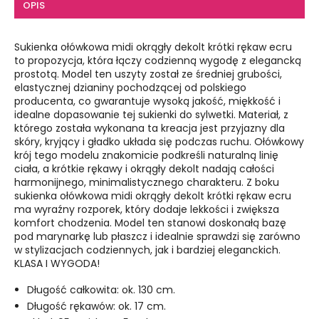
OPIS
Sukienka ołówkowa midi okrągły dekolt krótki rękaw ecru
to propozycja, która łączy codzienną wygodę z elegancką
prostotą. Model ten uszyty został ze średniej grubości,
elastycznej dzianiny pochodzącej od polskiego
producenta, co gwarantuje wysoką jakość, miękkość i
idealne dopasowanie tej sukienki do sylwetki. Materiał, z
którego została wykonana ta kreacja jest przyjazny dla
skóry, kryjący i gładko układa się podczas ruchu. Ołówkowy
krój tego modelu znakomicie podkreśli naturalną linię
ciała, a krótkie rękawy i okrągły dekolt nadają całości
harmonijnego, minimalistycznego charakteru. Z boku
sukienka ołówkowa midi okrągły dekolt krótki rękaw ecru
ma wyraźny rozporek, który dodaje lekkości i zwiększa
komfort chodzenia. Model ten stanowi doskonałą bazę
pod marynarkę lub płaszcz i idealnie sprawdzi się zarówno
w stylizacjach codziennych, jak i bardziej eleganckich.
KLASA I WYGODA!
Długość całkowita: ok. 130 cm.
Długość rękawów: ok. 17 cm.