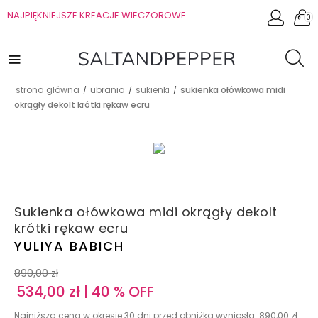
NAJPIĘKNIEJSZE KREACJE WIECZOROWE
0
strona główna
ubrania
sukienki
sukienka ołówkowa midi
/
/
/
okrągły dekolt krótki rękaw ecru
Sukienka ołówkowa midi okrągły dekolt
krótki rękaw ecru
YULIYA BABICH
890,00
zł
534,00
zł
| 40 % OFF
Najniższa cena w okresie 30 dni przed obniżką wyniosła:
890,00
zł