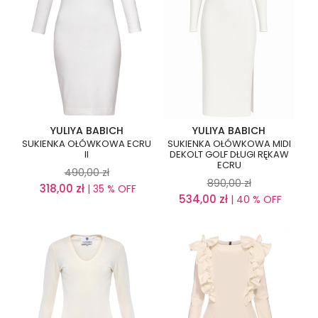
YULIYA BABICH
YULIYA BABICH
SUKIENKA OŁÓWKOWA ECRU
SUKIENKA OŁÓWKOWA MIDI
II
DEKOLT GOLF DŁUGI RĘKAW
ECRU
490,00
zł
890,00
zł
318,00
zł
| 35 % OFF
534,00
zł
| 40 % OFF