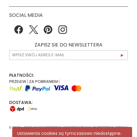
SOCIAL MEDIA
ZAPISZ SIE DO NEWSLETTERA
PŁATNOŚCI:
PRZELEW
|
ZA POBRANIEM
|
DOSTAWA:
© 2007 - 2026 SALTANDPEPPER.PL WSZYSTKIE PRAWA ZASTRZEŻONE. STRONA
KORZYSTA Z
RECAPTCHA
.
POLITYKA PRYWATNOŚCI
GOOGLE MA
Ustawienia cookies są tymczasowo niedostępne.