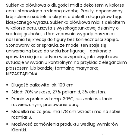
Sukienka ołówkowa o długości midi z dekoltem w kolorze
ecru, stanowiąca ozdobną ozdobę. Prosty, dopasowany
krój sukienki subtelnie ukryte, a dekolt i długi rękaw tego
klasycznego wyrazu. Sukienka ołówkowa midi z dekoltem
w kolorze ecru, uszyta z wysokogatunkowej dzianiny o
średniej grubości, która zapewnia wygodę noszenia i
noszenia tej kreacji do figury bez konieczności zapięć.
Stonowany kolor sprawia, że model ten staje się
uniwersalną bazą do wielu konfiguracji i doskonale
sprawdza się jako jedyna w przypadku, jak i wyjątkowe
sytuacje w wydaniu kontrolnym na przykład z eleganckim
płaszczem lub bardziej formalną marynarką.
NIEZASTĄPIONA!
Długość całkowita: ok. 100 cm.
Skład: 70% wiskoza, 27% poliamid, 3% elastan.
Pranie w pralce w temp. 30°C, suszenie w stanie
rozwieszonym, prasowanie parą.
Modelka na zdjęciu ma 178 cm wzrost i ma na sobie
rozmiar S.
Możliwość zamówienia produktu według wymiarów
Klientki.