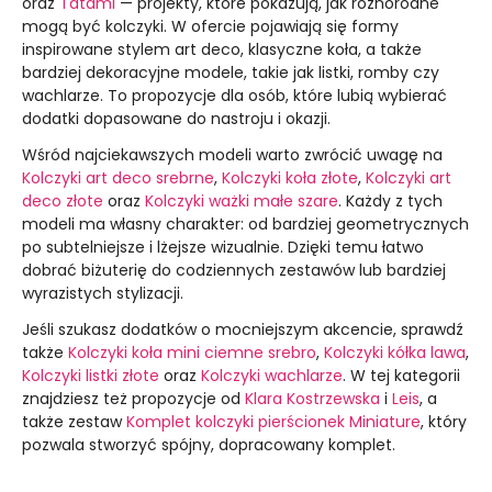
oraz
Tatami
— projekty, które pokazują, jak różnorodne
mogą być kolczyki. W ofercie pojawiają się formy
inspirowane stylem art deco, klasyczne koła, a także
bardziej dekoracyjne modele, takie jak listki, romby czy
wachlarze. To propozycje dla osób, które lubią wybierać
dodatki dopasowane do nastroju i okazji.
Wśród najciekawszych modeli warto zwrócić uwagę na
Kolczyki art deco srebrne
,
Kolczyki koła złote
,
Kolczyki art
deco złote
oraz
Kolczyki ważki małe szare
. Każdy z tych
modeli ma własny charakter: od bardziej geometrycznych
po subtelniejsze i lżejsze wizualnie. Dzięki temu łatwo
dobrać biżuterię do codziennych zestawów lub bardziej
wyrazistych stylizacji.
Jeśli szukasz dodatków o mocniejszym akcencie, sprawdź
także
Kolczyki koła mini ciemne srebro
,
Kolczyki kółka lawa
,
Kolczyki listki złote
oraz
Kolczyki wachlarze
. W tej kategorii
znajdziesz też propozycje od
Klara Kostrzewska
i
Leis
, a
także zestaw
Komplet kolczyki pierścionek Miniature
, który
pozwala stworzyć spójny, dopracowany komplet.