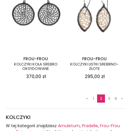
FROU-FROU
FROU-FROU
KOLCZYKI KOŁA SREBRO
KOLCZYKI LISTKI SREBRNO-
OKSYDOWANE
ZŁOTE
370,00
zł
295,00
zł
«
1
2
3
4
»
KOLCZYKI
W tej kategorii znajdziesz
Amuletum
,
Pradelle
,
Frou-Frou