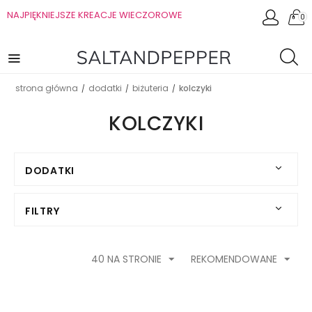
NAJPIĘKNIEJSZE KREACJE WIECZOROWE
0
strona główna
dodatki
biżuteria
kolczyki
/
/
/
KOLCZYKI
DODATKI
FILTRY
40 NA STRONIE
REKOMENDOWANE