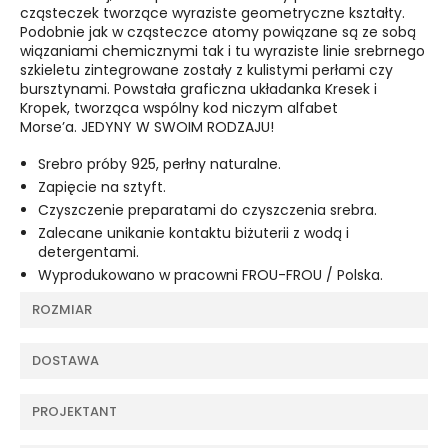
cząsteczek tworzące wyraziste geometryczne kształty.
Podobnie jak w cząsteczce atomy powiązane są ze sobą
wiązaniami chemicznymi tak i tu wyraziste linie srebrnego
szkieletu zintegrowane zostały z kulistymi perłami czy
bursztynami. Powstała graficzna układanka Kresek i
Kropek, tworząca wspólny kod niczym alfabet
Morse’a. JEDYNY W SWOIM RODZAJU!
Srebro próby 925, perłny naturalne.
Zapięcie na sztyft.
Czyszczenie preparatami do czyszczenia srebra.
Zalecane unikanie kontaktu biżuterii z wodą i
detergentami.
Wyprodukowano w pracowni FROU-FROU / Polska.
ROZMIAR
DOSTAWA
PROJEKTANT