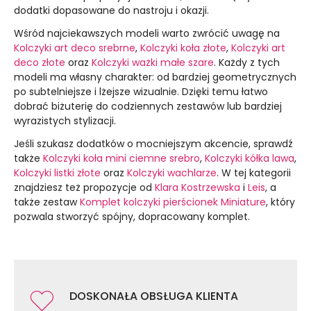
dodatki dopasowane do nastroju i okazji.
Wśród najciekawszych modeli warto zwrócić uwagę na
Kolczyki art deco srebrne
,
Kolczyki koła złote
,
Kolczyki art
deco złote
oraz
Kolczyki ważki małe szare
. Każdy z tych
modeli ma własny charakter: od bardziej geometrycznych
po subtelniejsze i lżejsze wizualnie. Dzięki temu łatwo
dobrać biżuterię do codziennych zestawów lub bardziej
wyrazistych stylizacji.
Jeśli szukasz dodatków o mocniejszym akcencie, sprawdź
także
Kolczyki koła mini ciemne srebro
,
Kolczyki kółka lawa
,
Kolczyki listki złote
oraz
Kolczyki wachlarze
. W tej kategorii
znajdziesz też propozycje od
Klara Kostrzewska
i
Leis
, a
także zestaw
Komplet kolczyki pierścionek Miniature
, który
pozwala stworzyć spójny, dopracowany komplet.
DOSKONAŁA OBSŁUGA KLIENTA