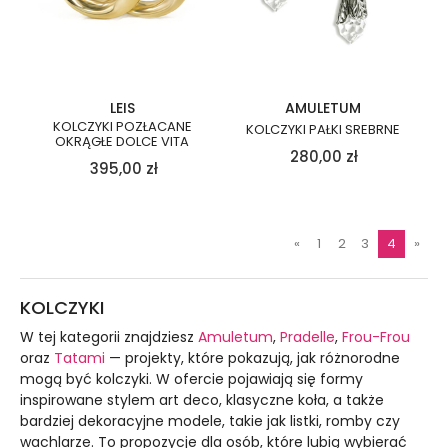
LEIS
AMULETUM
KOLCZYKI POZŁACANE
KOLCZYKI PAŁKI SREBRNE
OKRĄGŁE DOLCE VITA
280,00
zł
395,00
zł
«
1
2
3
4
»
KOLCZYKI
W tej kategorii znajdziesz
Amuletum
,
Pradelle
,
Frou-Frou
oraz
Tatami
— projekty, które pokazują, jak różnorodne
mogą być kolczyki. W ofercie pojawiają się formy
inspirowane stylem art deco, klasyczne koła, a także
bardziej dekoracyjne modele, takie jak listki, romby czy
wachlarze. To propozycje dla osób, które lubią wybierać