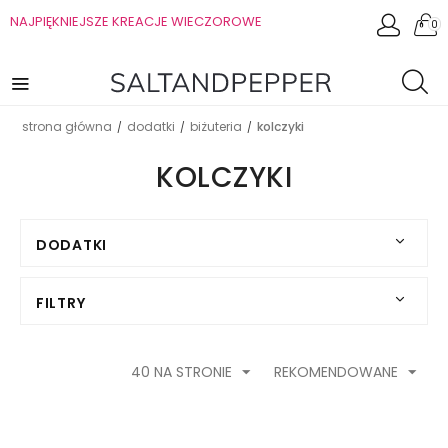
NAJPIĘKNIEJSZE KREACJE WIECZOROWE
0
strona główna
dodatki
biżuteria
kolczyki
/
/
/
KOLCZYKI
DODATKI
FILTRY
40 NA STRONIE
REKOMENDOWANE