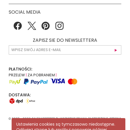
SOCIAL MEDIA
ZAPISZ SIE DO NEWSLETTERA
PŁATNOŚCI:
PRZELEW
|
ZA POBRANIEM
|
DOSTAWA:
© 2007 - 2026 SALTANDPEPPER.PL WSZYSTKIE PRAWA ZASTRZEŻONE. STRONA
Ustawienia cookies są tymczasowo niedostępne.
KORZYSTA Z
RECAPTCHA
.
POLITYKA PRYWATNOŚCI
GOOGLE MA
ZASTOSOWANIE.
Odśwież stronę lub spróbuj ponownie później.