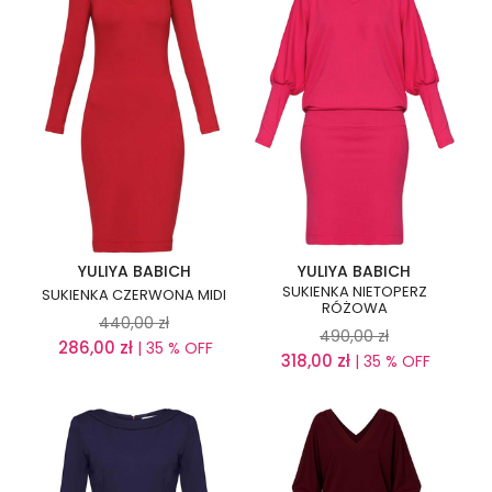
YULIYA BABICH
YULIYA BABICH
SUKIENKA NIETOPERZ
SUKIENKA CZERWONA MIDI
RÓŻOWA
440,00
zł
490,00
zł
286,00
zł
| 35 % OFF
318,00
zł
| 35 % OFF