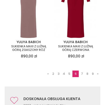
YULIYA BABICH
YULIYA BABICH
SUKIENKA MAXI Z LUŹNĄ
SUKIENKA MAXI Z LUŹNĄ
GÓRĄ ZGASZONY RÓŻ
GÓRĄ CZERWONA
890,00
zł
890,00
zł
«
2
3
4
5
6
7
8
9
»
DOSKONAŁA OBSŁUGA KLIENTA