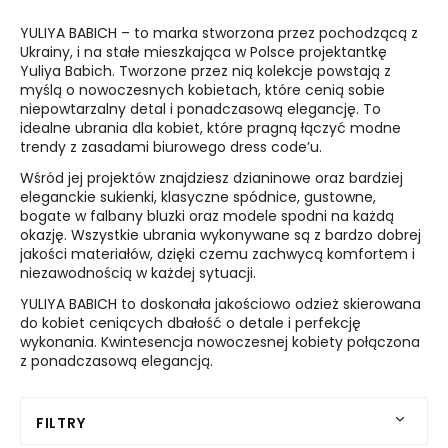
YULIYA BABICH – to marka stworzona przez pochodzącą z
Ukrainy, i na stałe mieszkająca w Polsce projektantkę
Yuliya Babich. Tworzone przez nią kolekcje powstają z
myślą o nowoczesnych kobietach, które cenią sobie
niepowtarzalny detal i ponadczasową elegancję. To
idealne ubrania dla kobiet, które pragną łączyć modne
trendy z zasadami biurowego dress code’u.
Wśród jej projektów znajdziesz dzianinowe oraz bardziej
eleganckie sukienki, klasyczne spódnice, gustowne,
bogate w falbany bluzki oraz modele spodni na każdą
okazję. Wszystkie ubrania wykonywane są z bardzo dobrej
jakości materiałów, dzięki czemu zachwycą komfortem i
niezawodnością w każdej sytuacji.
YULIYA BABICH to doskonała jakościowo odzież skierowana
do kobiet ceniących dbałość o detale i perfekcję
wykonania. Kwintesencja nowoczesnej kobiety połączona
z ponadczasową elegancją.
FILTRY