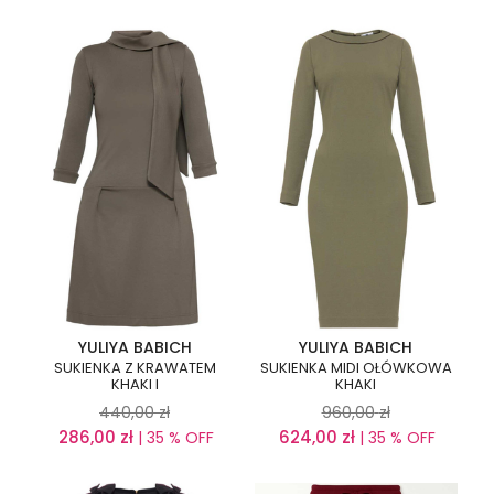
YULIYA BABICH
YULIYA BABICH
SUKIENKA Z KRAWATEM
SUKIENKA MIDI OŁÓWKOWA
KHAKI I
KHAKI
440,00
zł
960,00
zł
286,00
zł
624,00
zł
| 35 % OFF
| 35 % OFF