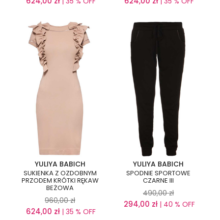
624,00
zł
624,00
zł
| 35 % OFF
| 35 % OFF
YULIYA BABICH
YULIYA BABICH
SUKIENKA Z OZDOBNYM
SPODNIE SPORTOWE
PRZODEM KRÓTKI RĘKAW
CZARNE III
BEŻOWA
490,00
zł
960,00
zł
294,00
zł
| 40 % OFF
624,00
zł
| 35 % OFF