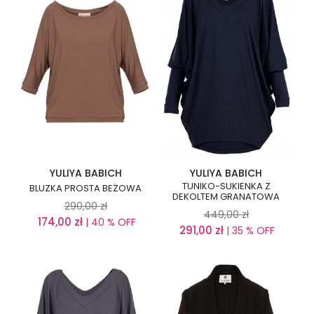
YULIYA BABICH
YULIYA BABICH
TUNIKO-SUKIENKA Z
BLUZKA PROSTA BEŻOWA
DEKOLTEM GRANATOWA
290,00
zł
449,00
zł
174,00
zł
| 40 % OFF
291,00
zł
| 35 % OFF