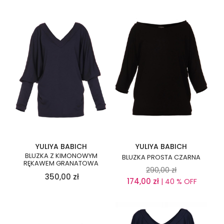
YULIYA BABICH
YULIYA BABICH
BLUZKA Z KIMONOWYM
BLUZKA PROSTA CZARNA
RĘKAWEM GRANATOWA
290,00
zł
350,00
zł
174,00
zł
| 40 % OFF