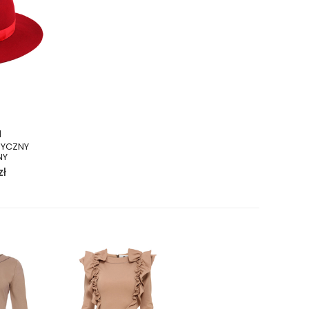
N
SYCZNY
NY
zł