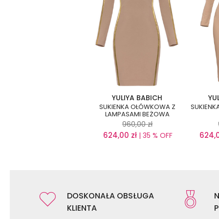
YULIYA BABICH
YU
SUKIENKA OŁÓWKOWA Z
SUKIENK
LAMPASAMI BEŻOWA
960,00
zł
624,00
zł
624,
| 35 % OFF
DOSKONAŁA OBSŁUGA
N
KLIENTA
P