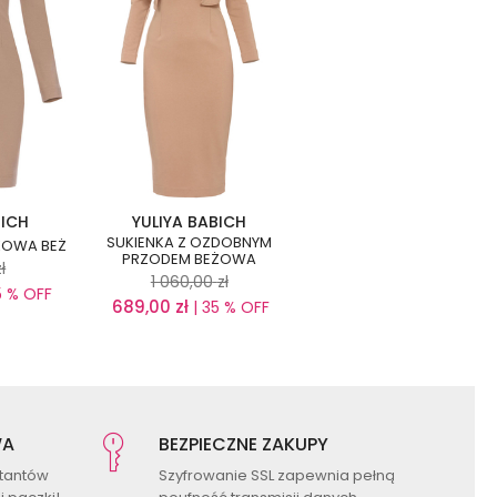
BICH
YULIYA BABICH
SUKIENKA Z OZDOBNYM
KOWA BEŻ
PRZODEM BEŻOWA
zł
1 060,00
zł
5 % OFF
689,00
zł
| 35 % OFF
WA
BEZPIECZNE ZAKUPY
ktantów
Szyfrowanie SSL zapewnia pełną