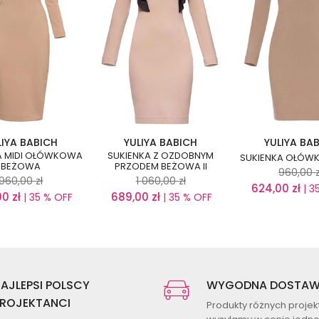
LIYA BABICH
YULIYA BABICH
YULIYA BA
A MIDI OŁÓWKOWA
SUKIENKA Z OZDOBNYM
SUKIENKA OŁÓW
BEŻOWA
PRZODEM BEŻOWA II
960,00
960,00
zł
1 060,00
zł
624,00
zł
| 3
00
zł
689,00
zł
| 35 % OFF
| 35 % OFF
AJLEPSI POLSCY
WYGODNA DOSTA
ROJEKTANCI
Produkty różnych proje