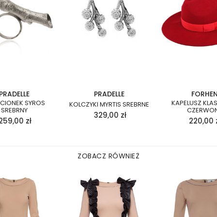
PRADELLE
PRADELLE
FORHE
ŚCIONEK SYROS
KAPELUSZ KLA
KOLCZYKI MYRTIS SREBRNE
SREBRNY
CZERWO
329,00
zł
259,00
zł
220,00
ZOBACZ RÓWNIEŻ