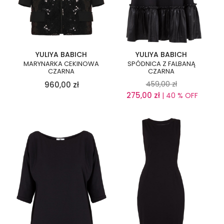
YULIYA BABICH
YULIYA BABICH
MARYNARKA CEKINOWA
SPÓDNICA Z FALBANĄ
CZARNA
CZARNA
459,00
zł
960,00
zł
275,00
zł
| 40 % OFF