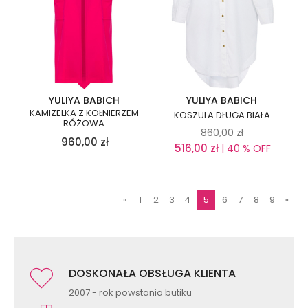
YULIYA BABICH
YULIYA BABICH
KAMIZELKA Z KOŁNIERZEM
KOSZULA DŁUGA BIAŁA
RÓŻOWA
860,00
zł
960,00
zł
516,00
zł
| 40 % OFF
«
1
2
3
4
5
6
7
8
9
»
DOSKONAŁA OBSŁUGA KLIENTA
2007 - rok powstania butiku