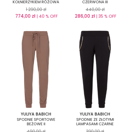
KOŁNIERZYKIEM RÓŻOWA
CZERWONA III
1 290,00
zł
440,00
zł
774,00
zł
286,00
zł
| 40 % OFF
| 35 % OFF
YULIYA BABICH
YULIYA BABICH
SPODNIE SPORTOWE
SPODNIE ZE ZŁOTYMI
BEŻOWE II
LAMPASAMI CZARNE
490,00
zł
390,00
zł