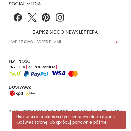
SOCIAL MEDIA
ZAPISZ SIE DO NEWSLETTERA
PŁATNOŚCI:
PRZELEW
|
ZA POBRANIEM
|
DOSTAWA:
© 2007 - 2026 SALTANDPEPPER.PL WSZYSTKIE PRAWA ZASTRZEŻONE. STRONA
Ustawienia cookies są tymczasowo niedostępne.
KORZYSTA Z
RECAPTCHA
.
POLITYKA PRYWATNOŚCI
GOOGLE MA
ZASTOSOWANIE.
Odśwież stronę lub spróbuj ponownie później.