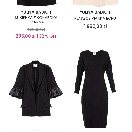
YULIYA BABICH
YULIYA BABICH
SUKIENKA Z KOKARDKĄ
PŁASZCZ PIANKA ECRU
CZARNA
1 960,00
zł
420,00
zł
286,00
zł
| 32 % OFF