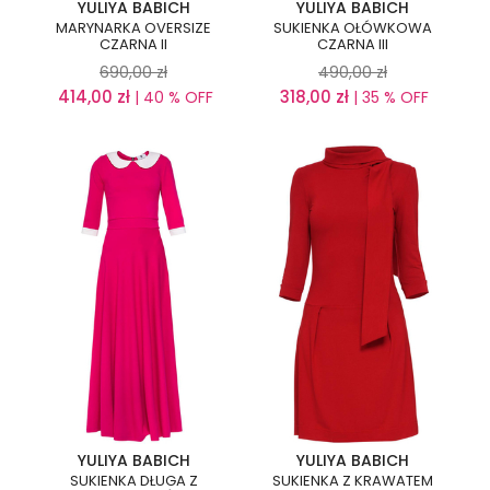
YULIYA BABICH
YULIYA BABICH
MARYNARKA OVERSIZE
SUKIENKA OŁÓWKOWA
CZARNA II
CZARNA III
690,00
zł
490,00
zł
414,00
zł
318,00
zł
| 40 % OFF
| 35 % OFF
YULIYA BABICH
YULIYA BABICH
SUKIENKA DŁUGA Z
SUKIENKA Z KRAWATEM