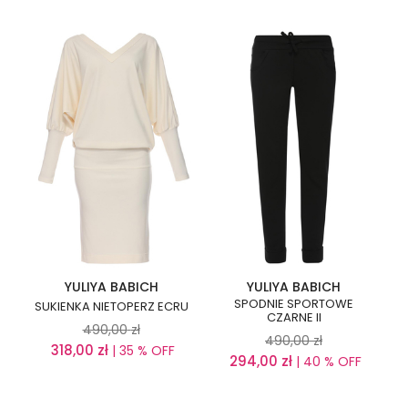
YULIYA BABICH
YULIYA BABICH
SPODNIE SPORTOWE
SUKIENKA NIETOPERZ ECRU
CZARNE II
490,00
zł
490,00
zł
318,00
zł
| 35 % OFF
294,00
zł
| 40 % OFF