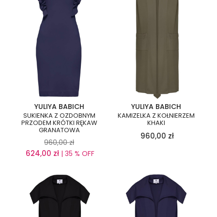
YULIYA BABICH
YULIYA BABICH
SUKIENKA Z OZDOBNYM
KAMIZELKA Z KOŁNIERZEM
PRZODEM KRÓTKI RĘKAW
KHAKI
GRANATOWA
960,00
zł
960,00
zł
624,00
zł
| 35 % OFF