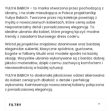
YULIYA BABICH – to marka stworzona przez pochodzącą z
Ukrainy, i na stałe mieszkająca w Polsce projektantkę
Yuliya Babich. Tworzone przez nią kolekcje powstają z
myślą o nowoczesnych kobietach, które cenią sobie
niepowtarzalny detal i ponadczasową elegancję. To
idealne ubrania dla kobiet, które pragną łączyć modne
trendy z zasadami biurowego dress code’u.
Wśród jej projektów znajdziesz dzianinowe oraz bardziej
eleganckie sukienki, klasyczne spódnice, gustowne,
bogate w falbany bluzki oraz modele spodni na każdą
okazję. Wszystkie ubrania wykonywane są z bardzo dobrej
jakości materiałów, dzięki czemu zachwycą komfortem i
niezawodnością w każdej sytuacji.
YULIYA BABICH to doskonała jakościowo odzież skierowana
do kobiet ceniących dbałość o detale i perfekcję
wykonania. Kwintesencja nowoczesnej kobiety połączona
z ponadczasową elegancją.
FILTRY