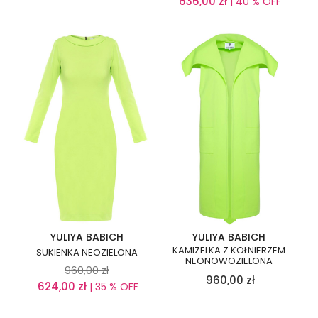
636,00
zł
| 40 % OFF
YULIYA BABICH
YULIYA BABICH
KAMIZELKA Z KOŁNIERZEM
SUKIENKA NEOZIELONA
NEONOWOZIELONA
960,00
zł
960,00
zł
624,00
zł
| 35 % OFF