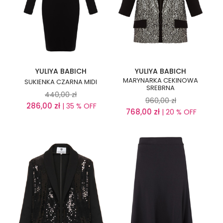
YULIYA BABICH
YULIYA BABICH
MARYNARKA CEKINOWA
SUKIENKA CZARNA MIDI
SREBRNA
440,00
zł
960,00
zł
286,00
zł
| 35 % OFF
768,00
zł
| 20 % OFF