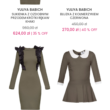
YULIYA BABICH
YULIYA BABICH
SUKIENKA Z OZDOBNYM
BLUZKA Z KOŁNIERZYKIEM
PRZODEM KRÓTKI RĘKAW
CZERWONA
KHAKI
450,00
zł
960,00
zł
270,00
zł
| 40 % OFF
624,00
zł
| 35 % OFF