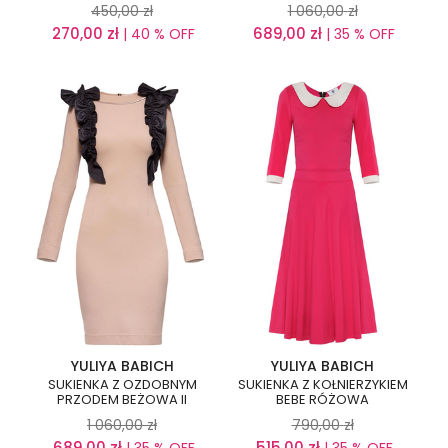
450,00
zł
1 060,00
zł
270,00
zł
689,00
zł
| 40 % OFF
| 35 % OFF
YULIYA BABICH
YULIYA BABICH
SUKIENKA Z OZDOBNYM
SUKIENKA Z KOŁNIERZYKIEM
PRZODEM BEŻOWA II
BEBE RÓŻOWA
1 060,00
zł
790,00
zł
689,00
zł
515,00
zł