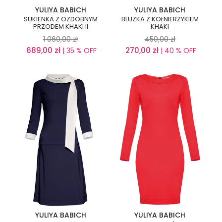
YULIYA BABICH
YULIYA BABICH
SUKIENKA Z OZDOBNYM
BLUZKA Z KOŁNIERZYKIEM
PRZODEM KHAKI II
KHAKI
1 060,00
zł
450,00
zł
689,00
zł
270,00
zł
| 35 % OFF
| 40 % OFF
YULIYA BABICH
YULIYA BABICH