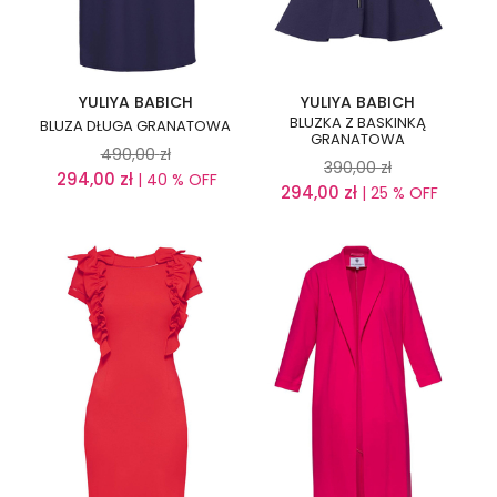
YULIYA BABICH
YULIYA BABICH
BLUZKA Z BASKINKĄ
BLUZA DŁUGA GRANATOWA
GRANATOWA
490,00
zł
390,00
zł
294,00
zł
| 40 % OFF
294,00
zł
| 25 % OFF