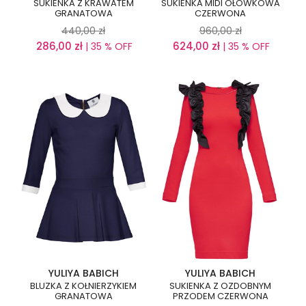
SUKIENKA Z KRAWATEM
SUKIENKA MIDI OŁÓWKOWA
GRANATOWA
CZERWONA
440,00
zł
960,00
zł
286,00
zł
624,00
zł
| 35 % OFF
| 35 % OFF
YULIYA BABICH
YULIYA BABICH
BLUZKA Z KOŁNIERZYKIEM
SUKIENKA Z OZDOBNYM
GRANATOWA
PRZODEM CZERWONA