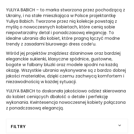
YULIYA BABICH – to marka stworzona przez pochodzącą z
Ukrainy, i na stałe mieszkająca w Polsce projektantkę
Yuliya Babich. Tworzone przez nią kolekcje powstają z
myślą o nowoczesnych kobietach, które cenią sobie
niepowtarzalny detal i ponadczasową elegancję. To
idealne ubrania dla kobiet, które pragną łączyć modne
trendy z zasadami biurowego dress code’u.
Wśród jej projektów znajdziesz dzianinowe oraz bardziej
eleganckie sukienki, klasyczne spódnice, gustowne,
bogate w falbany bluzki oraz modele spodni na każdą
okazję. Wszystkie ubrania wykonywane są z bardzo dobrej
jakości materiałów, dzięki czemu zachwycą komfortem i
niezawodnością w każdej sytuacji.
YULIYA BABICH to doskonała jakościowo odzież skierowana
do kobiet ceniących dbałość o detale i perfekcję
wykonania. Kwintesencja nowoczesnej kobiety połączona
z ponadczasową elegancją.
FILTRY