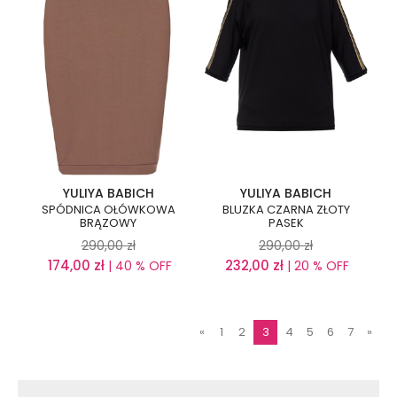
YULIYA BABICH
YULIYA BABICH
SPÓDNICA OŁÓWKOWA
BLUZKA CZARNA ZŁOTY
BRĄZOWY
PASEK
290,00
zł
290,00
zł
174,00
zł
232,00
zł
| 40 % OFF
| 20 % OFF
«
1
2
3
4
5
6
7
»