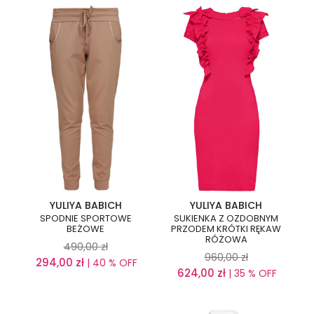
YULIYA BABICH
YULIYA BABICH
SPODNIE SPORTOWE
SUKIENKA Z OZDOBNYM
BEŻOWE
PRZODEM KRÓTKI RĘKAW
RÓŻOWA
490,00
zł
960,00
zł
294,00
zł
| 40 % OFF
624,00
zł
| 35 % OFF