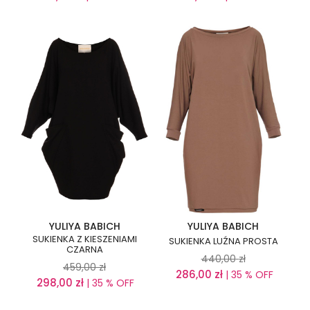
YULIYA BABICH
YULIYA BABICH
SUKIENKA Z KIESZENIAMI
SUKIENKA LUŹNA PROSTA
CZARNA
440,00
zł
459,00
zł
286,00
zł
| 35 % OFF
298,00
zł
| 35 % OFF