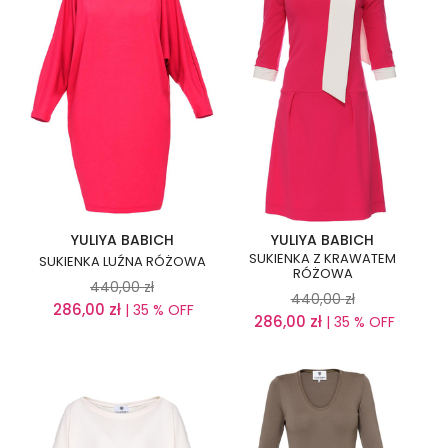
YULIYA BABICH
YULIYA BABICH
SUKIENKA Z KRAWATEM
SUKIENKA LUŹNA RÓŻOWA
RÓŻOWA
440,00
zł
440,00
zł
286,00
zł
| 35 % OFF
286,00
zł
| 35 % OFF