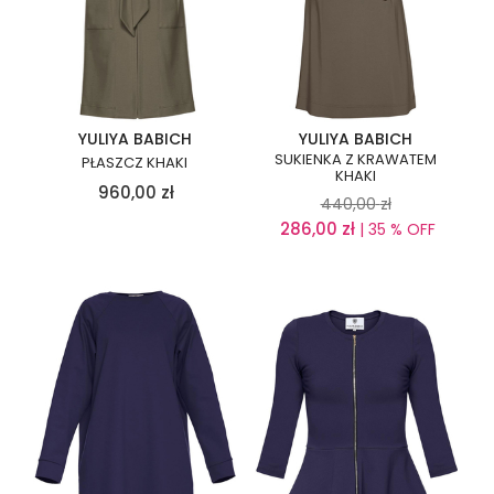
YULIYA BABICH
YULIYA BABICH
SUKIENKA Z KRAWATEM
PŁASZCZ KHAKI
KHAKI
960,00
zł
440,00
zł
286,00
zł
| 35 % OFF