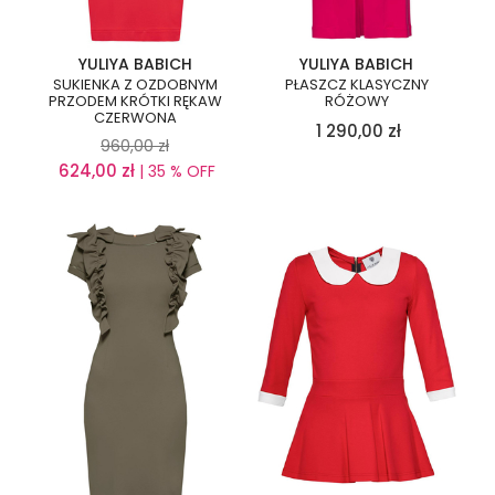
YULIYA BABICH
YULIYA BABICH
SUKIENKA Z OZDOBNYM
PŁASZCZ KLASYCZNY
PRZODEM KRÓTKI RĘKAW
RÓŻOWY
CZERWONA
1 290,00
zł
960,00
zł
624,00
zł
| 35 % OFF