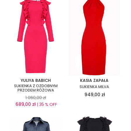
YULIYA BABICH
KASIA ZAPAŁA
SUKIENKA Z OZDOBNYM
SUKIENKA MILVA
PRZODEM RÓŻOWA
949,00
zł
1 060,00
zł
689,00
zł
| 35 % OFF