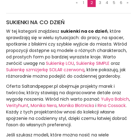
«
1
2
3
4
5
6
»
SUKIENKI NA CO DZIEŃ
W tej kategorii znajdziesz
sukienki na co dzień
, które
sprawdzają się w wielu sytuacjach: do pracy, na spacer,
spotkanie z bliskimi czy szybkie wyjście do miasta. Wśród
propozycji dostępne są modele o różnych charakterach,
od prostych form po bardziej wyraziste kroje. Warto
zwrócić uwagę na
Sukienkę LOU
,
Sukienkę SIMPLE
oraz
Sukienkę szmizjerkę SOLAR czerwoną
, które pokazują, jak
różnorodnie można podejść do codziennej garderoby.
Oferta Saltandpepper.pl obejmuje projekty marek i
twórców, którzy stawiają na dopracowane detale oraz
wygodę noszenia. Wśród nich warto poznać
Yuliya Babich
,
Verityhunt
,
Monika Nera
,
Monika Błotnicka
i
Rina Cossack
.
Każdy z tych projektantów wnosi do kolekcji własne
spojrzenie na codzienny styl, dzięki czemu łatwiej dobrać
fason do własnych preferencji.
Jeśli szukasz modeli, które można nosić na wiele