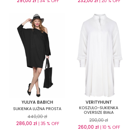
291,00
zł
232,00
zł
| 34 % OFF
| 20 % OFF
YULIYA BABICH
VERITYHUNT
KOSZULO-SUKIENKA
SUKIENKA LUŹNA PROSTA
OVERSIZE BIAŁA
440,00
zł
290,00
zł
286,00
zł
| 35 % OFF
260,00
zł
| 10 % OFF