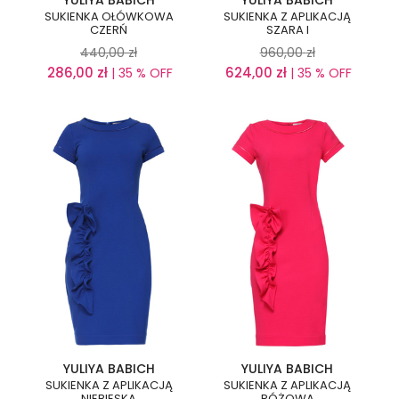
YULIYA BABICH
YULIYA BABICH
SUKIENKA OŁÓWKOWA
SUKIENKA Z APLIKACJĄ
CZERŃ
SZARA I
440,00
zł
960,00
zł
286,00
zł
624,00
zł
| 35 % OFF
| 35 % OFF
YULIYA BABICH
YULIYA BABICH
SUKIENKA Z APLIKACJĄ
SUKIENKA Z APLIKACJĄ
NIEBIESKA
RÓŻOWA