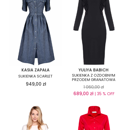
KASIA ZAPAŁA
YULIYA BABICH
SUKIENKA Z OZDOBNYM
SUKIENKA SCARLET
PRZODEM GRANATOWA
949,00
zł
1 060,00
zł
689,00
zł
| 35 % OFF