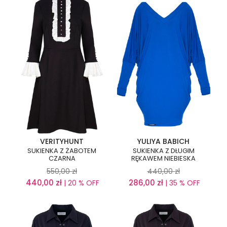
VERITYHUNT
YULIYA BABICH
SUKIENKA Z ŻABOTEM
SUKIENKA Z DŁUGIM
CZARNA
RĘKAWEM NIEBIESKA
550,00
zł
440,00
zł
440,00
zł
286,00
zł
| 20 % OFF
| 35 % OFF