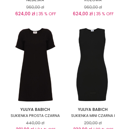
960,00
zł
960,00
zł
624,00
zł
624,00
zł
| 35 % OFF
| 35 % OFF
YULIYA BABICH
YULIYA BABICH
SUKIENKA PROSTA CZARNA
SUKIENKA MINI CZARNA I
440,00
zł
290,00
zł