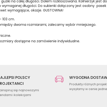
a guziki na całej długości. Dołem rozkloszowana. Kołnierzyk jest 
wymaganej długości. Do sukienki dołączony jest osobny pasek us
 nawet wymagające, okazje. GUSTOWNA!
- 103 cm.
ę pomiędzy dwoma rozmiarami, zalecamy wybór mniejszego.
miczne.
 rozmiary dostępne na zamówienie indywidualne.
.
AJLEPSI POLSCY
WYGODNA DOSTA
ROJEKTANCI
Produkty różnych proje
wysyłamy w cenie jednej
ainspiruj się najnowszymi
rendami i kolekcjami