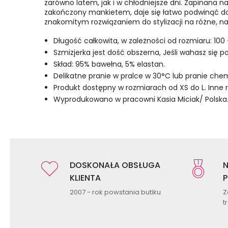
zarówno latem, jak i w chłodniejsze dni. Zapinana n
zakończony mankietem, daje się łatwo podwinąć do 
znakomitym rozwiązaniem do stylizacji na różne,
Długość całkowita, w zależności od rozmiaru: 100 
Szmizjerka jest dość obszerna, Jeśli wahasz si
Skład: 95% bawełna, 5% elastan.
Delikatne pranie w pralce w 30°C lub pranie che
Produkt dostępny w rozmiarach od XS do L. Inne
Wyprodukowano w pracowni Kasia Miciak/ Polska
DOSKONAŁA OBSŁUGA
N
KLIENTA
P
2007 - rok powstania butiku
Z
t