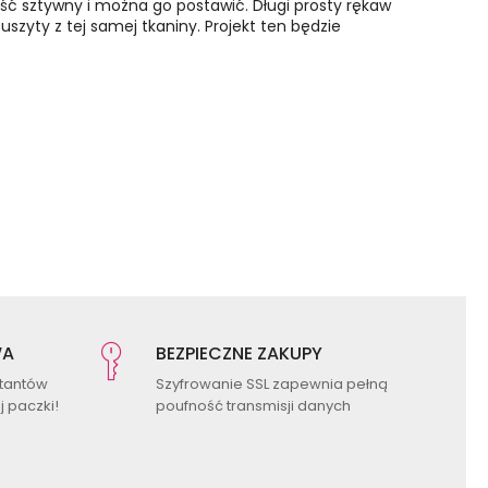
dość sztywny i można go postawić. Długi prosty rękaw
zyty z tej samej tkaniny. Projekt ten będzie
WA
BEZPIECZNE ZAKUPY
ktantów
Szyfrowanie SSL zapewnia pełną
 paczki!
poufność transmisji danych