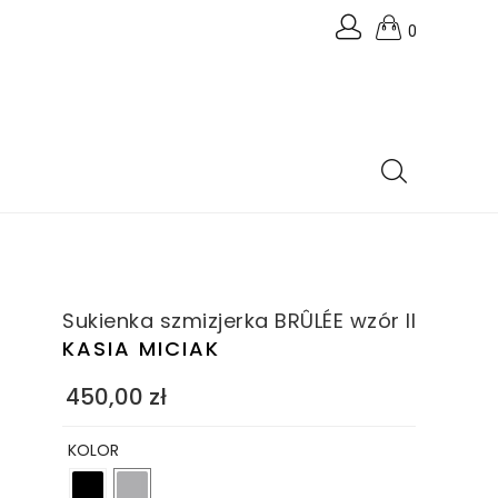
0
Sukienka szmizjerka BRÛLÉE wzór II
KASIA MICIAK
450,00
zł
KOLOR