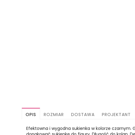
OPIS
ROZMIAR
DOSTAWA
PROJEKTANT
Efektowna i wygodna sukienka w kolorze czarnym. 
dopakować sukienkę do figury. Długość do kolan. Dek