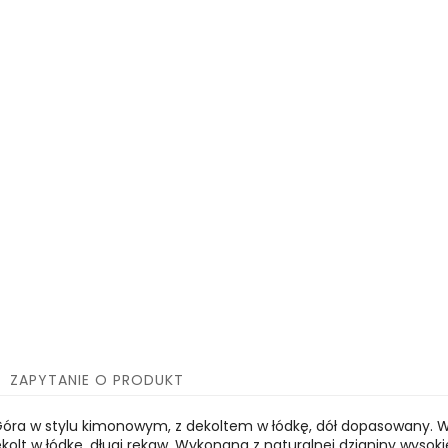
ZAPYTANIE O PRODUKT
Góra w stylu kimonowym, z dekoltem w łódkę, dół dopasowany. W
olt w łódkę, długi rękaw. Wykonana z naturalnej dzianiny wysokie