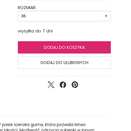
ROZMIAR:
wysyłka do 7 dni
DODAJ DO KOSZYKA
DODAJ DO ULUBIONYCH
 pasie szeroka guma, która pozwala łatwo
j jakości. Możliwość odszycia sukienki w innym