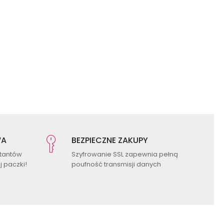
WA
BEZPIECZNE ZAKUPY
ktantów
Szyfrowanie SSL zapewnia pełną
 paczki!
poufność transmisji danych