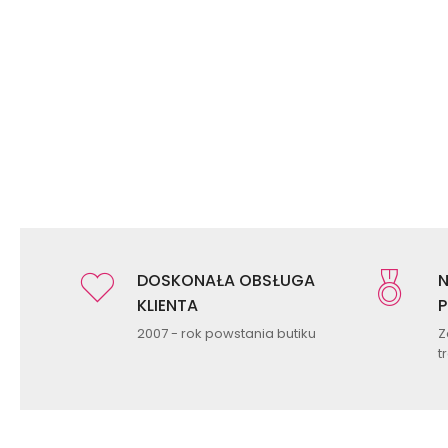
DOSKONAŁA OBSŁUGA
N
KLIENTA
P
2007 - rok powstania butiku
Z
t