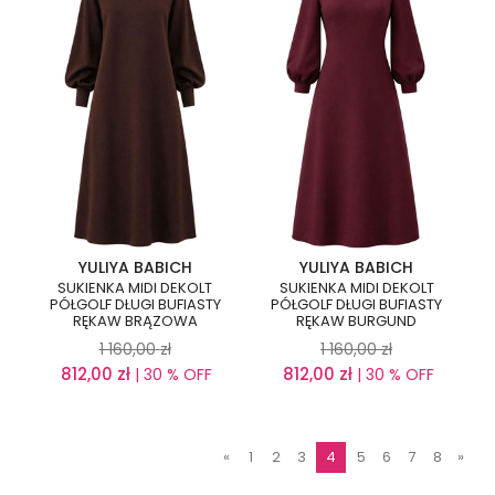
YULIYA BABICH
YULIYA BABICH
SUKIENKA MIDI DEKOLT
SUKIENKA MIDI DEKOLT
PÓŁGOLF DŁUGI BUFIASTY
PÓŁGOLF DŁUGI BUFIASTY
RĘKAW BRĄZOWA
RĘKAW BURGUND
1 160,00
zł
1 160,00
zł
812,00
zł
812,00
zł
| 30 % OFF
| 30 % OFF
«
1
2
3
4
5
6
7
8
»