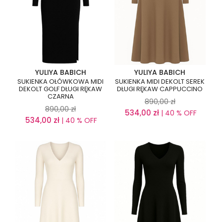
YULIYA BABICH
YULIYA BABICH
SUKIENKA OŁÓWKOWA MIDI
SUKIENKA MIDI DEKOLT SEREK
DEKOLT GOLF DŁUGI RĘKAW
DŁUGI RĘKAW CAPPUCCINO
CZARNA
890,00
zł
890,00
zł
534,00
zł
| 40 % OFF
534,00
zł
| 40 % OFF