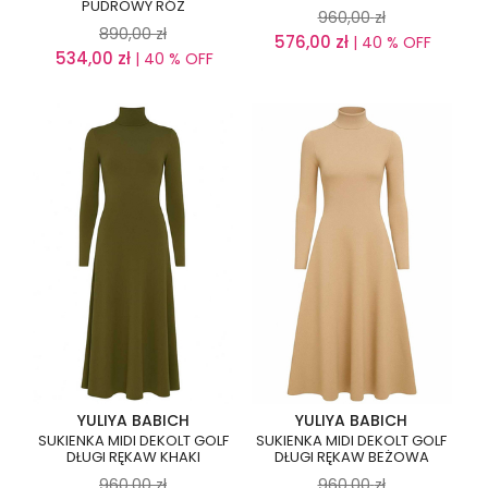
PUDROWY RÓŻ
960,00
zł
890,00
zł
576,00
zł
| 40 % OFF
534,00
zł
| 40 % OFF
YULIYA BABICH
YULIYA BABICH
SUKIENKA MIDI DEKOLT GOLF
SUKIENKA MIDI DEKOLT GOLF
DŁUGI RĘKAW KHAKI
DŁUGI RĘKAW BEŻOWA
960,00
zł
960,00
zł