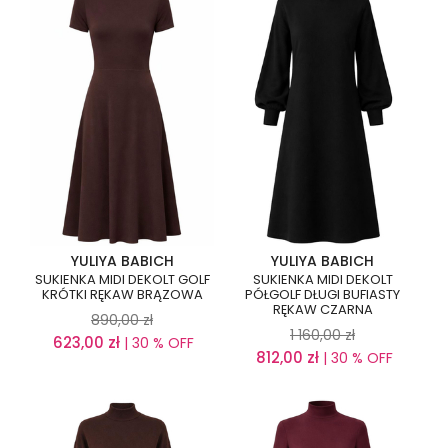
YULIYA BABICH
YULIYA BABICH
SUKIENKA MIDI DEKOLT GOLF
SUKIENKA MIDI DEKOLT
KRÓTKI RĘKAW BRĄZOWA
PÓŁGOLF DŁUGI BUFIASTY
RĘKAW CZARNA
890,00
zł
1 160,00
zł
623,00
zł
| 30 % OFF
812,00
zł
| 30 % OFF