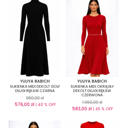
YULIYA BABICH
YULIYA BABICH
SUKIENKA MIDI DEKOLT GOLF
SUKIENKA MIDI OKRĄGŁY
DŁUGI RĘKAW CZARNA
DEKOLT DŁUGI RĘKAW
CZERWONA
960,00
zł
1 060,00
zł
576,00
zł
| 40 % OFF
583,00
zł
| 45 % OFF