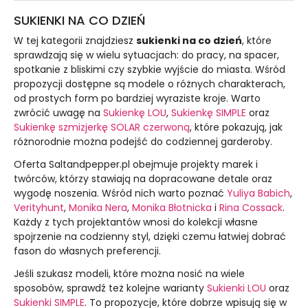
SUKIENKI NA CO DZIEŃ
W tej kategorii znajdziesz
sukienki na co dzień
, które
sprawdzają się w wielu sytuacjach: do pracy, na spacer,
spotkanie z bliskimi czy szybkie wyjście do miasta. Wśród
propozycji dostępne są modele o różnych charakterach,
od prostych form po bardziej wyraziste kroje. Warto
zwrócić uwagę na
Sukienkę LOU
,
Sukienkę SIMPLE
oraz
Sukienkę szmizjerkę SOLAR czerwoną
, które pokazują, jak
różnorodnie można podejść do codziennej garderoby.
Oferta Saltandpepper.pl obejmuje projekty marek i
twórców, którzy stawiają na dopracowane detale oraz
wygodę noszenia. Wśród nich warto poznać
Yuliya Babich
,
Verityhunt
,
Monika Nera
,
Monika Błotnicka
i
Rina Cossack
.
Każdy z tych projektantów wnosi do kolekcji własne
spojrzenie na codzienny styl, dzięki czemu łatwiej dobrać
fason do własnych preferencji.
Jeśli szukasz modeli, które można nosić na wiele
sposobów, sprawdź też kolejne warianty
Sukienki LOU
oraz
Sukienki SIMPLE
. To propozycje, które dobrze wpisują się w