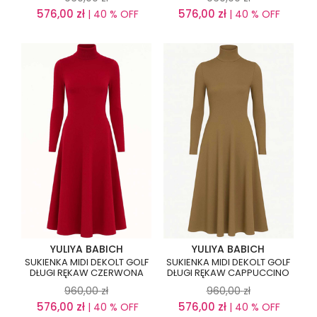
576,00
zł
576,00
zł
| 40 % OFF
| 40 % OFF
YULIYA BABICH
YULIYA BABICH
SUKIENKA MIDI DEKOLT GOLF
SUKIENKA MIDI DEKOLT GOLF
DŁUGI RĘKAW CZERWONA
DŁUGI RĘKAW CAPPUCCINO
960,00
zł
960,00
zł
576,00
zł
576,00
zł
| 40 % OFF
| 40 % OFF