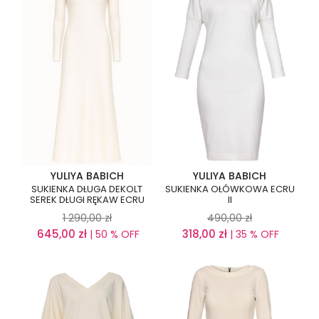
YULIYA BABICH
YULIYA BABICH
SUKIENKA DŁUGA DEKOLT
SUKIENKA OŁÓWKOWA ECRU
SEREK DŁUGI RĘKAW ECRU
II
1 290,00
zł
490,00
zł
645,00
zł
318,00
zł
| 50 % OFF
| 35 % OFF