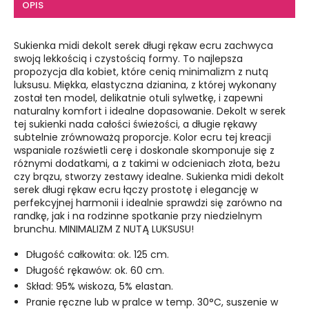
OPIS
Sukienka midi dekolt serek długi rękaw ecru zachwyca
swoją lekkością i czystością formy. To najlepsza
propozycja dla kobiet, które cenią minimalizm z nutą
luksusu. Miękka, elastyczna dzianina, z której wykonany
został ten model, delikatnie otuli sylwetkę, i zapewni
naturalny komfort i idealne dopasowanie. Dekolt w serek
tej sukienki nada całości świeżości, a długie rękawy
subtelnie zrównoważą proporcje. Kolor ecru tej kreacji
wspaniale rozświetli cerę i doskonale skomponuje się z
różnymi dodatkami, a z takimi w odcieniach złota, beżu
czy brązu, stworzy zestawy idealne. Sukienka midi dekolt
serek długi rękaw ecru łączy prostotę i elegancję w
perfekcyjnej harmonii i idealnie sprawdzi się zarówno na
randkę, jak i na rodzinne spotkanie przy niedzielnym
brunchu. MINIMALIZM Z NUTĄ LUKSUSU!
Długość całkowita: ok. 125 cm.
Długość rękawów: ok. 60 cm.
Skład: 95% wiskoza, 5% elastan.
Pranie ręczne lub w pralce w temp. 30°C, suszenie w