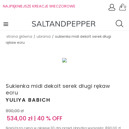
NAJPIĘKNIEJSZE KREACJE WIECZOROWE
0
strona główna
ubrania
sukienka midi dekolt serek długi
/
/
rękaw ecru
Sukienka midi dekolt serek długi rękaw
ecru
YULIYA BABICH
890,00
zł
534,00
zł
| 40 % OFF
Najniższa cena w okresie 30 dni przed obniżką wyniosła:
890,00
zł