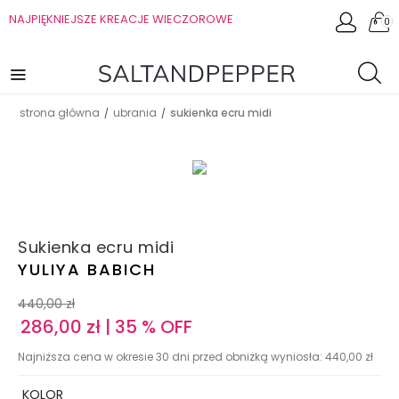
NAJPIĘKNIEJSZE KREACJE WIECZOROWE
0
strona główna
ubrania
sukienka ecru midi
/
/
Sukienka ecru midi
YULIYA BABICH
440,00
zł
286,00
zł
| 35 % OFF
Najniższa cena w okresie 30 dni przed obniżką wyniosła:
440,00
zł
KOLOR